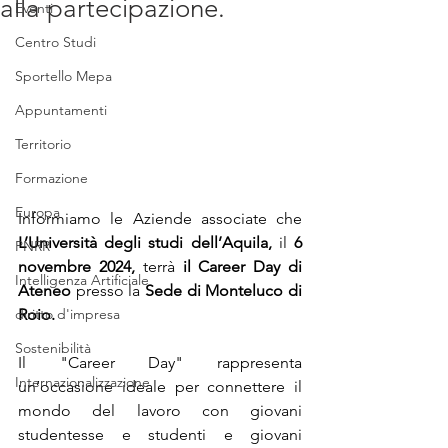
alla partecipazione.
Eventi
Centro Studi
Sportello Mepa
Appuntamenti
Territorio
Formazione
Europa
Informiamo le Aziende associate che 
L’Università degli studi dell’Aquila,
 il 
6 
PNRR
novembre 2024, 
terrà 
il Career Day di 
Intelligenza Artificiale
Ateneo 
presso la 
Sede di Monteluco di 
diritto d'impresa
Roio.
Sostenibilità
Il "Career Day" rappresenta 
Internazionalizzazione
un’occasione ideale per connettere il 
mondo del lavoro con giovani 
studentesse e studenti e giovani 