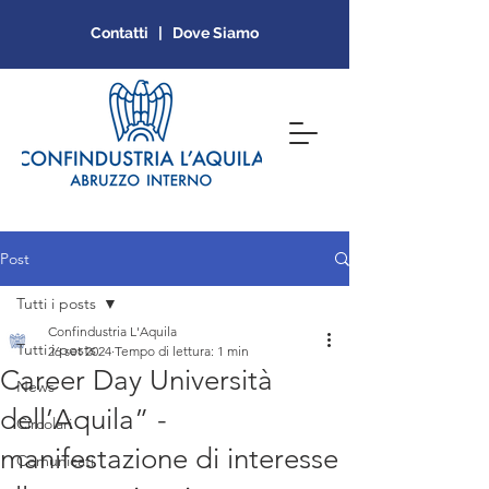
Contatti | Dove Siamo
Post
Tutti i posts
Confindustria L'Aquila
Tutti i posts
26 set 2024
Tempo di lettura: 1 min
Career Day Università
News
dell’Aquila” -
Circolari
manifestazione di interesse
Comunicati