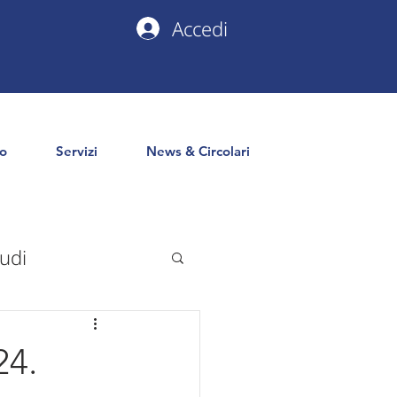
Accedi
io
Servizi
News & Circolari
udi
uropa
PNRR
24.