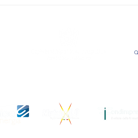
SAVE THE DATE - "Visioni
SAVE
Capitali. Quando il fare
incon
incontra il sapere". L’Aquila,
trasp
16 e 17 settembre 2026.
Adem
le
- L'
ore 1
Cer