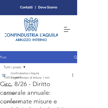
Contatti | Dove Siamo
Post
Tutti i posts
Confindustria L'Aquila
Tutti i posts
21 gen
Tempo di lettura: 1 min
Circ. 8/26 - Diritto
News
camerale annuale:
Circolari
confermate misure e
Comunicati