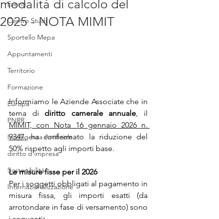
modalità di calcolo del
Eventi
2025 - NOTA MIMIT
Centro Studi
Sportello Mepa
Appuntamenti
Territorio
Formazione
Informiamo le Aziende Associate che in 
Europa
tema di 
diritto camerale annuale
, il 
PNRR
MIMIT, con Nota 16 gennaio 2026 n. 
9347,
 ha confermato la riduzione del 
Intelligenza Artificiale
50% rispetto agli importi base.
diritto d'impresa
Sostenibilità
Le misure fisse per il 2026
Per i soggetti obbligati al pagamento in 
Internazionalizzazione
misura fissa, gli importi esatti (da 
arrotondare in fase di versamento) sono 
i seguenti
: