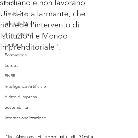
studiano e non lavorano.
Eventi
Un dato allarmante, che
Centro Studi
richiede l'intervento di
Sportello Mepa
Istituzioni e Mondo
Appuntamenti
Territorio
Imprenditoriale".
Formazione
Europa
PNRR
Intelligenza Artificiale
diritto d'impresa
Sostenibilità
Internazionalizzazione
"In Abruzzo ci sono più di 31mila 