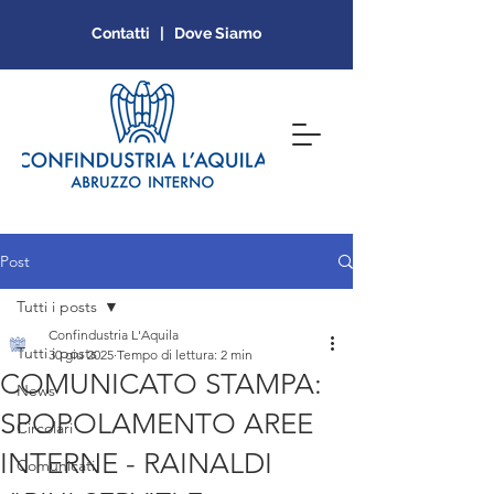
Contatti | Dove Siamo
Post
Tutti i posts
Confindustria L'Aquila
Tutti i posts
30 giu 2025
Tempo di lettura: 2 min
COMUNICATO STAMPA:
News
SPOPOLAMENTO AREE
Circolari
INTERNE - RAINALDI
Comunicati