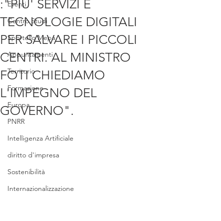
:"PIU' SERVIZI E
Eventi
TECNOLOGIE DIGITALI
Centro Studi
PER SALVARE I PICCOLI
Sportello Mepa
CENTRI. AL MINISTRO
Appuntamenti
Territorio
FOTI CHIEDIAMO
Formazione
L'IMPEGNO DEL
Europa
GOVERNO".
PNRR
Intelligenza Artificiale
diritto d'impresa
Sostenibilità
Internazionalizzazione