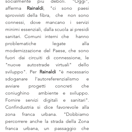
socialmente più deboli. "Oggi", 
afferma 
Rainaldi
, "ci sono paesi 
sprovvisti della fibra,  che  non sono 
connessi, dove mancano i servizi 
minimi essenziali, dalla scuola ai presidi 
sanitari. Comuni interni che  hanno 
problematiche legate alla 
modernizzazione del Paese, che sono 
fuori dai circuiti di connessione, le 
"nuove autostrade virtuali" dello 
sviluppo". Per 
Rainaldi
 "è necessario 
sdoganare l'autoreferenzialismo e 
avviare progetti concreti che 
coniughino  ambiente e sviluppo. 
Fornire servizi digitali e sanitari". 
Confindustria si dice favorevole alla 
zona franca urbana. "Dobbiamo 
percorrere anche la strada della Zona 
franca urbana, un passaggio che 