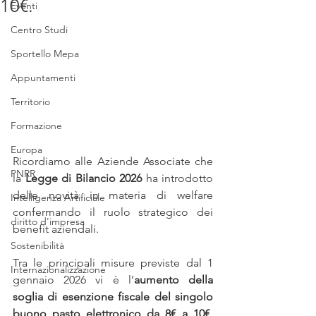
10€.
Eventi
Centro Studi
Sportello Mepa
Appuntamenti
Territorio
Formazione
Europa
Ricordiamo alle Aziende Associate che 
PNRR
la 
Legge di Bilancio 2026
 ha introdotto 
delle novità in materia di welfare 
Intelligenza Artificiale
confermando il ruolo strategico dei 
diritto d'impresa
benefit aziendali.
Sostenibilità
Tra le principali misure previste dal 1 
Internazionalizzazione
gennaio 2026 vi è l’
aumento della 
soglia di esenzione fiscale del singolo 
buono pasto elettronico da 8€ a 10€, 