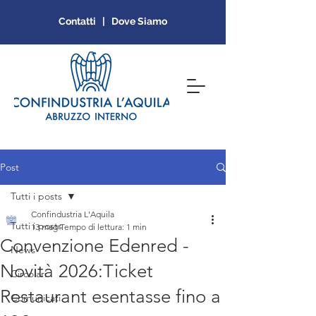
Contatti | Dove Siamo
Post
Tutti i posts
Confindustria L'Aquila
Tutti i posts
13 mag
Tempo di lettura: 1 min
Convenzione Edenred -
News
Novità 2026:Ticket
Circolari
Restaurant esentasse fino a
Comunicati