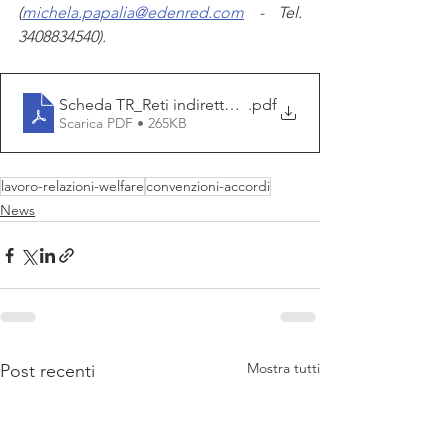
(
michela.papalia@edenred.com
 - Tel. 
3408834540).
Scheda TR_Reti indirette _Associati 2026
.pdf
Scarica PDF • 265KB
lavoro-relazioni-welfare
convenzioni-accordi
News
Mostra tutti
Post recenti