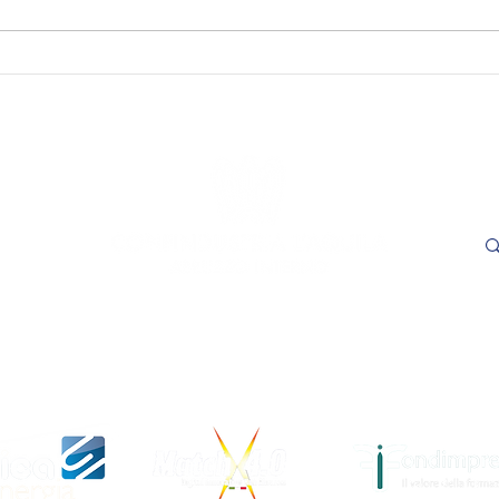
SAVE THE DATE - "Visioni
SAVE
Capitali. Quando il fare
incon
incontra il sapere". L’Aquila,
trasp
16 e 17 settembre 2026.
Adem
le
- L'
ore 1
Cer