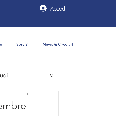
Accedi
io
Servizi
News & Circolari
udi
uropa
PNRR
cembre