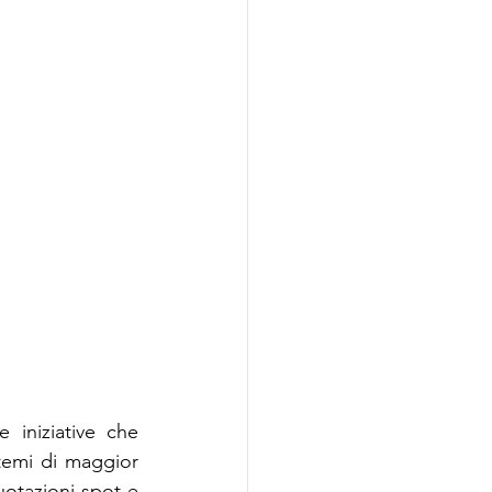
azionalizzazione
 iniziative che 
temi di maggior 
uotazioni spot e 