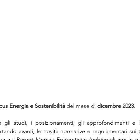
diritto d'impresa
Sostenibilità
Intern
cus Energia e Sostenibilità 
del mese di 
dicembre 2023
.
 gli studi, i posizionamenti, gli approfondimenti e le
rtando avanti, le novità normative e regolamentari sui 
ore e il Report Mercati Energetici e Ambientali con le q