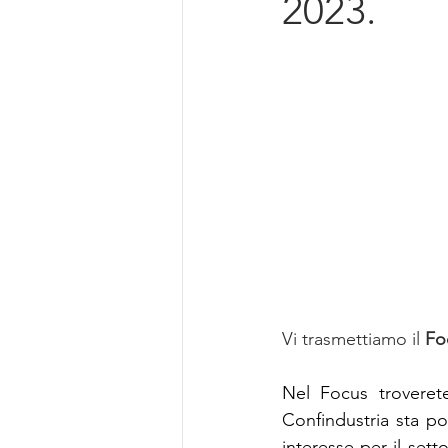
2023.
Intelligenza Artificiale
Vi trasmettiamo il
 Fo
Nel Focus troverete
Confindustria sta po
interesse per il sett