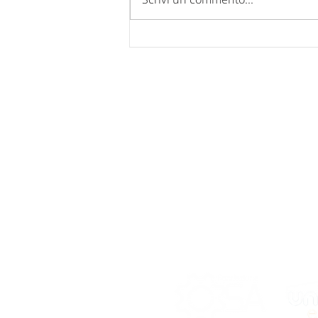
Comunicazione chiusura uffici
per FERIE ESTIVE 2026.
Nucleo Industriale - Campo di Pi
67100 L'Aquila
Tel: 0862 317939 - 0862 312769
Fax: 0862 317939
Mail:
posta@confindustria.aq.it
Pec:
confindustria.aq@pec.it
Cod. Fiscale: 80007220660
Network di Sistema