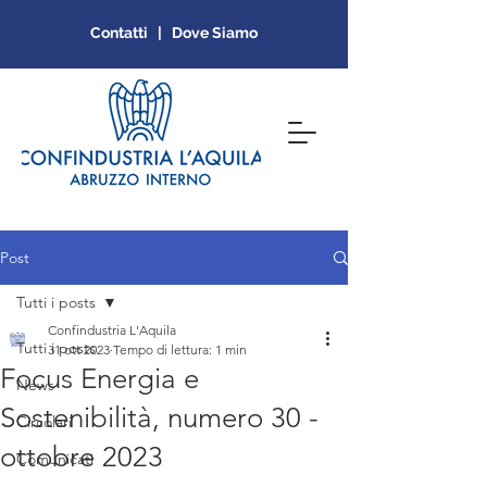
Contatti | Dove Siamo
Post
Tutti i posts
Confindustria L'Aquila
Tutti i posts
31 ott 2023
Tempo di lettura: 1 min
Focus Energia e
News
Sostenibilità, numero 30 -
Circolari
ottobre 2023
Comunicati