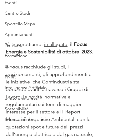
Eventi
Centro Studi
Sportello Mepa
Appuntamenti
Vi  trasmettiamo, 
in allegato
, 
il Focus 
Territorio
Energia e Sostenibilità di ottobre  2023.
Formazione
Europa
Il Focus racchiude gli studi, i 
posizionamenti, gli approfondimenti e 
PNRR
le iniziative  che Confindustria sta 
Intelligenza Artificiale
portando avanti attraverso i Gruppi di 
Lavoro, le novità  normative e 
diritto d'impresa
regolamentari sui temi di maggior 
Sostenibilità
interesse per il settore e il  Report 
Mercati Energetici e Ambientali con le 
Internazionalizzazione
quotazioni spot e future dei  prezzi 
dell’energia elettrica e del gas naturale, 