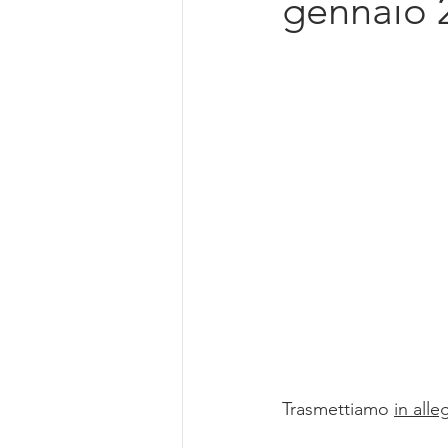
gennaio 
Intelligenza Artificiale
Trasmettiamo 
in alle