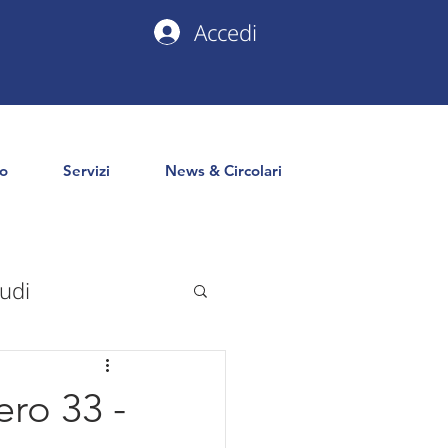
Accedi
io
Servizi
News & Circolari
udi
uropa
PNRR
ero 33 -