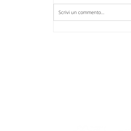
Scrivi un commento...
Comunicazione chiusura uffici
per FERIE ESTIVE 2026.
Nucleo Industriale - Campo di Pi
67100 L'Aquila
Tel: 0862 317939 - 0862 312769
Fax: 0862 317939
Mail:
posta@confindustria.aq.it
Pec:
confindustria.aq@pec.it
Cod. Fiscale: 80007220660
Network di Sistema