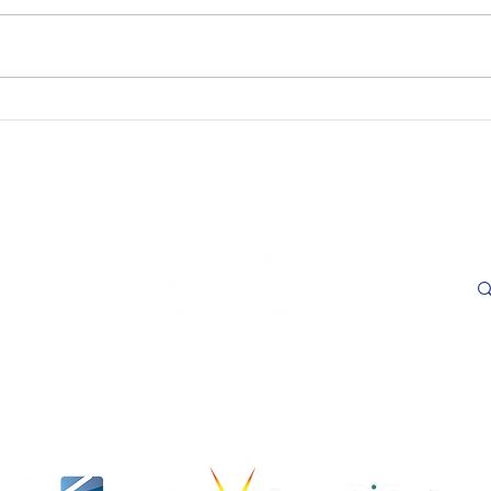
SAVE THE DATE - "Visioni
SAVE
Capitali. Quando il fare
incon
incontra il sapere". L’Aquila,
trasp
16 e 17 settembre 2026.
Adem
le
- L'
ore 1
Cer