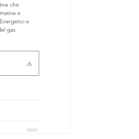
tive che 
rmative e 
Energetici e 
del gas 