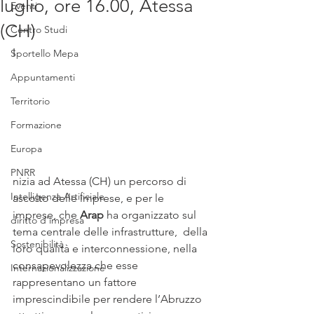
luglio, ore 16.00, Atessa
Eventi
(CH)
Centro Studi
I
Sportello Mepa
Appuntamenti
Territorio
Formazione
Europa
PNRR
nizia ad Atessa (CH) un percorso di 
Intelligenza Artificiale
ascolto delle imprese, e per le  
imprese, che 
Arap 
ha organizzato sul 
diritto d'impresa
tema centrale delle infrastrutture,  della 
Sostenibilità
loro qualità e interconnessione, nella 
consapevolezza che esse  
Internazionalizzazione
rappresentano un fattore 
imprescindibile per rendere l’Abruzzo  