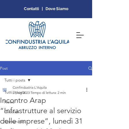
Contatti | Dove Siamo
Post
Tutti i posts
Confindustria L'Aquila
Tutti i posts
27 lug 2023
Tempo di lettura: 2 min
Incontro Arap
News
“Infrastrutture al servizio
Circolari
delle imprese”, lunedì 31
Comunicati