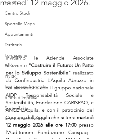
martedì 12 maggio 2026.
Eventi
Centro Studi
Sportello Mepa
Appuntamenti
Territorio
Formazione
Invitiamo le Aziende Associate 
all'evento 
"Costruire il Futuro: Un Patto 
Europa
per lo Sviluppo Sostenibile"
 realizzato 
PNRR
da 
Confindustria L’Aquila Abruzzo in 
Intelligenza Artificiale
collaborazione con il gruppo nazionale 
AIDP Responsabilità Sociale e 
diritto d'impresa
Sostenibilità, Fondazione CARISPAQ, e 
Sostenibilità
ANCE L’Aquila, e con il patrocinio del 
Comune dell’Aquila che si terrà 
martedì 
Internazionalizzazione
12 maggio 2026 alle ore 17:00 
presso 
l'Auditorium Fondazione Carispaq - 