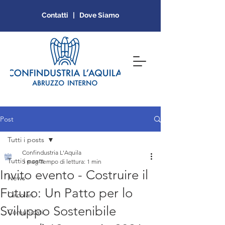
Contatti | Dove Siamo
Post
Tutti i posts
Confindustria L'Aquila
Tutti i posts
5 mag
Tempo di lettura: 1 min
Invito evento - Costruire il
News
Futuro: Un Patto per lo
Circolari
Sviluppo Sostenibile
Comunicati