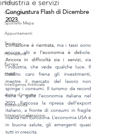
industria e servizi
Eventi
Congiuntura Flash di Dicembre 
Centro Studi
2023
Sportello Mepa
Appuntamenti
Territorio
L’inflazione è rientrata, 
ma i tassi sono 
ancora alti e 
l’economia è d
ebole
. 
Formazione
Ancora in difficoltà sia i servizi,
 sia 
Europa
l’industria, che vede qualche luce. Il 
credito caro frena gli investimenti, 
PNRR
mentre il mercato del lavoro non 
Intelligenza Artificiale
spinge i consumi. Il turismo da record 
diritto d'impresa
tiene a galla l’economia italiana nel 
2023. Faticosa la ripresa dell’export 
Sostenibilità
italiano, a fronte di consumi in fragile 
Internazionalizzazione
risalita nell’Eurozona. L’economia USA è 
in buona salute, gli emergenti quasi 
tutti in crescita.