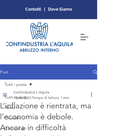
Contatti | Dove Siamo
Post
Tutti i posts
Confindustria L'Aquila
Tutti i posts
18 dic 2023
Tempo di lettura: 1 min
L’inflazione è rientrata, ma
News
l’economia è debole.
Circolari
Ancora in difficoltà
Comunicati