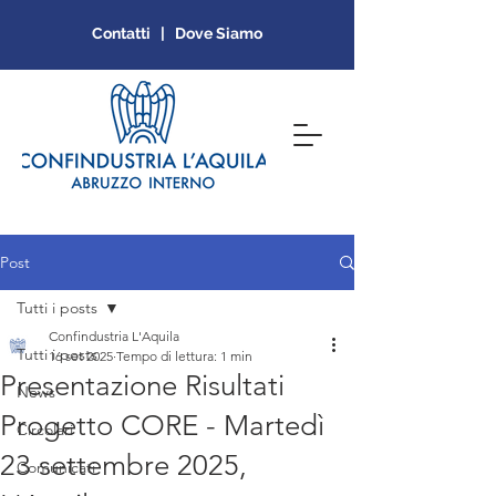
Contatti | Dove Siamo
Post
Tutti i posts
Confindustria L'Aquila
Tutti i posts
16 set 2025
Tempo di lettura: 1 min
Presentazione Risultati
News
Progetto CORE - Martedì
Circolari
23 settembre 2025,
Comunicati