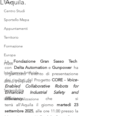
L'Aquila.
Eventi
Centro Studi
Sportello Mepa
Appuntamenti
Territorio
Formazione
Europa
La 
Fondazione Gran Sasso Tech
PNRR
con  
Delta Automation
 e 
Gunpower
  ha 
Intelligenza Artificiale
organizzato l’evento di presentazione 
dei risultati del Progetto 
CORE -
 Voice-
diritto d'impresa
Enabled Collaborative Robots for 
Sostenibilità
Enhanced Industrial Safety and 
Efficiency
 che si 
Internazionalizzazione
terrà all'Aquila il giorno 
martedì 23 
settembre 2025
, alle ore 11.00 presso la 