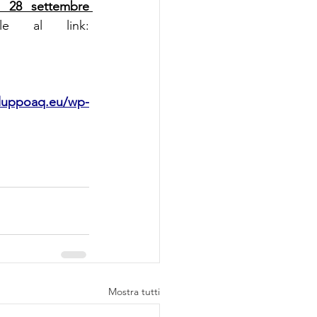
o 28 settembre 
compilando il modulo di partecipazione disponibile al link: 
iluppoaq.eu/wp-
Mostra tutti