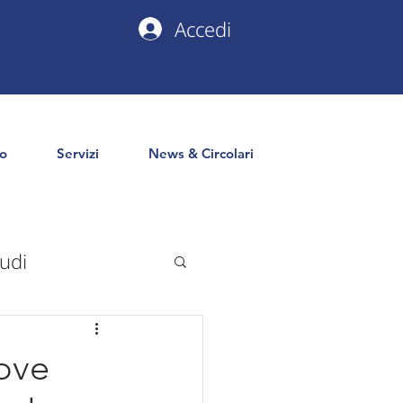
Accedi
io
Servizi
News & Circolari
udi
uropa
PNRR
uove