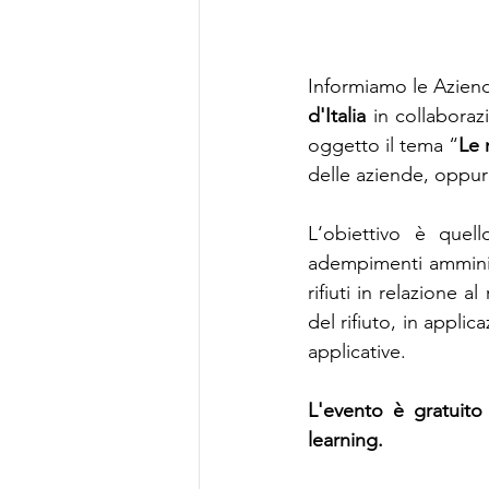
Informiamo le Aziend
d'Italia 
in collabora
oggetto il tema “
Le 
delle aziende, oppur
L‘obiettivo è quell
adempimenti amministr
rifiuti in relazione a
del rifiuto, in appli
applicative.
L'evento è gratuito
learning.