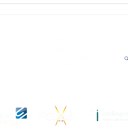
SAVE THE DATE - "Visioni
SAVE
Capitali. Quando il fare
incon
incontra il sapere". L’Aquila,
trasp
16 e 17 settembre 2026.
Adem
le
- L'
ore 1
Cer