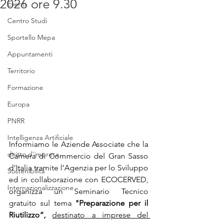
2026 ore 9.30
Eventi
Centro Studi
Sportello Mepa
Appuntamenti
Territorio
Formazione
Europa
PNRR
Intelligenza Artificiale
Informiamo le Aziende Associate che la 
diritto d'impresa
Camera di Commercio del Gran Sasso 
d’Italia tramite l’Agenzia per lo Sviluppo 
Sostenibilità
ed in collaborazione con ECOCERVED, 
Internazionalizzazione
organizza un Seminario Tecnico 
gratuito sul tema 
"Preparazione per il 
Riutilizzo”, 
destinato a imprese del 