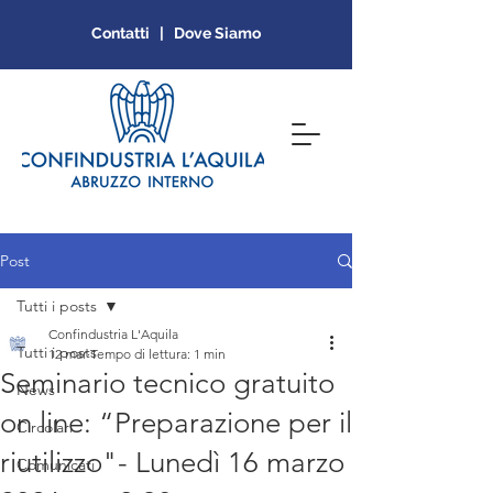
Contatti | Dove Siamo
Post
Tutti i posts
Confindustria L'Aquila
Tutti i posts
12 mar
Tempo di lettura: 1 min
Seminario tecnico gratuito
News
on line: “Preparazione per il
Circolari
riutilizzo"- Lunedì 16 marzo
Comunicati