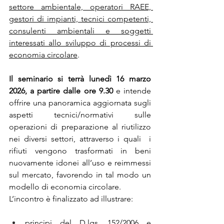
settore ambientale, operatori RAEE, 
gestori di impianti, tecnici competenti, 
consulenti ambientali e soggetti 
interessati allo sviluppo di processi di 
economia circolare
.
Il seminario si terrà lunedì 16 marzo 
2026, a partire dalle ore 9.30 
e intende 
offrire una panoramica aggiornata sugli 
aspetti tecnici/normativi sulle 
operazioni di preparazione al riutilizzo 
nei diversi settori, attraverso i quali  i 
rifiuti vengono trasformati in beni 
nuovamente idonei all’uso e reimmessi 
sul
mercato, favorendo in tal modo un 
modello di economia circolare.
L’incontro è finalizzato ad illustrare:
principi del D.lgs. 152/2006 e 