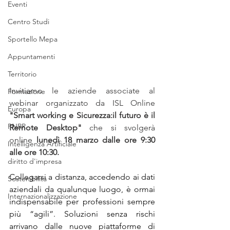
Eventi
Centro Studi
Sportello Mepa
Appuntamenti
Territorio
Invitiamo le aziende associate al 
Formazione
webinar organizzato da ISL Online 
Europa
"Smart working e Sicurezza:il futuro è il 
PNRR
Remote Desktop" 
che si svolgerà 
online 
lunedì 18 marzo dalle ore 9:30 
Intelligenza Artificiale
alle ore 10:30.
diritto d'impresa
Collegarsi a distanza, accedendo ai dati 
Sostenibilità
aziendali da qualunque luogo, è ormai 
Internazionalizzazione
indispensabile per professioni sempre 
più “agili”. Soluzioni senza rischi 
arrivano dalle nuove piattaforme di 