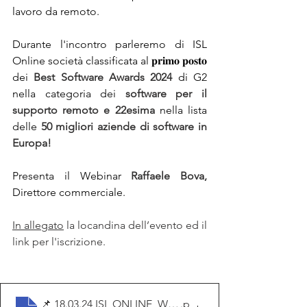
lavoro da remoto. 
Durante l'incontro parleremo di ISL 
Online società classificata al 𝐩𝐫𝐢𝐦𝐨 𝐩𝐨𝐬𝐭𝐨 
dei
 Best Software Awards 2024 
di G2 
nella categoria dei 
software per il 
supporto remoto e 22esima 
nella lista 
delle
 50 migliori aziende di software in 
Europa!
Presenta il Webinar 
Raffaele Bova,
Direttore commerciale.
In allegato
 la locandina dell’evento ed il 
link per l'iscrizione.
📌 18.03.24 ISL ONLINE_Webinar _Smart working e Sicu
.p