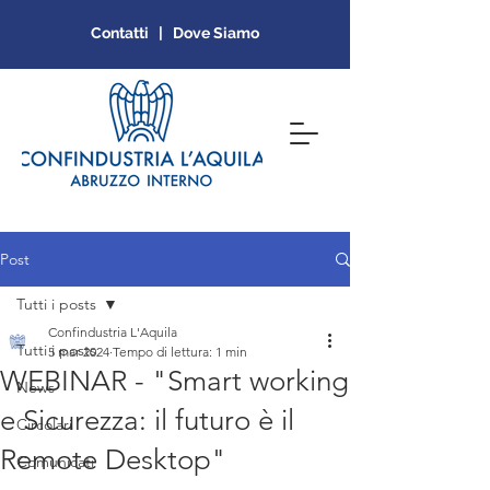
Contatti | Dove Siamo
Post
Tutti i posts
Confindustria L'Aquila
Tutti i posts
5 mar 2024
Tempo di lettura: 1 min
WEBINAR - "Smart working
News
e Sicurezza: il futuro è il
Circolari
Remote Desktop"
Comunicati