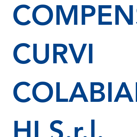
COMPEN
CURVI
COLABI
HI S.r.l.