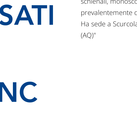
schienali, monosco
SATI
prevalentemente de
Ha sede a Scurcola
(AQ)"
ANC