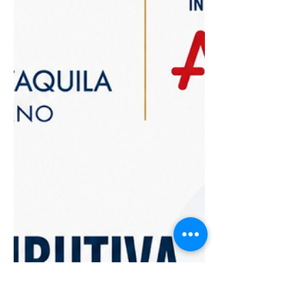
di Confindustria Abruzzo, in
programma il 16 e 17 settembre 2026,
nell'ambito di L'Aquila Capitale Italiana
della Cultura 2026. Per due giorni,
L’Aquila e il suo centro storico con
Palazzo Spaventa come sede
principale dell'evento, diventerà uno
spazio di incontro e confronto tra
imprese, istituzioni,