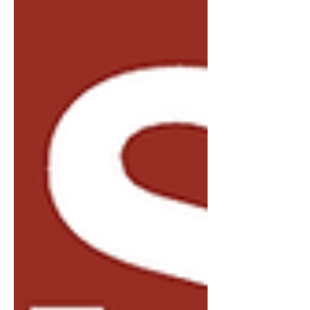
Italiana della Cultura 2026. Per due
giorni, L’Aquila e il suo centro storico
con Palazzo Spaventa come sede
principale dell'evento, diventerà uno
spazio di incontro e confronto tra
imprese, istituzioni,