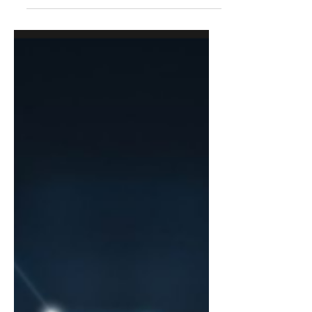
e gli standard volontari" - 9
settembre 2026
Si informa che Confindustria
organizza il webinar "Reporting di
sostenibilità: i nuovi ESRS e gli
standard volontari", che si terrà in
data 9 settembre, dalle ore 15:00 alle
ore 17:00. L'iniziativa si propone di
fornire un aggiornamento sui
contenuti degli standard di
rendicontazione di sostenibilità (ESRS)
rivisti, adottati dalla Commissione
europea nell'ambito del pacchetto di
semplificazione Omnibus I, e sullo
standard di rendicontazione
volontario introdotto per le impres