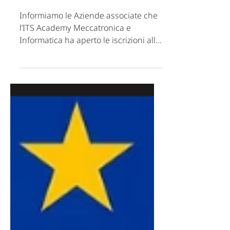
“Tecnico superiore per
l’automazione e la robotica
industriale” – sede
Avezzano.
Informiamo le Aziende associate che
l’ITS Academy Meccatronica e
Informatica ha aperto le iscrizioni alle
nuove annualità previste per il
biennio 2026-2028. I percorsi sono
dedicati a formare tecnici superiori
specializzati in ambito meccatronico,
digital e cybersecurity. In particolare
ad Avezzano verrà attivata la nuova
edizione del percorso “Tecnico
superiore per l’automazione e la
robotica industriale”. Il corso,
professionalizzante, è rivolto a