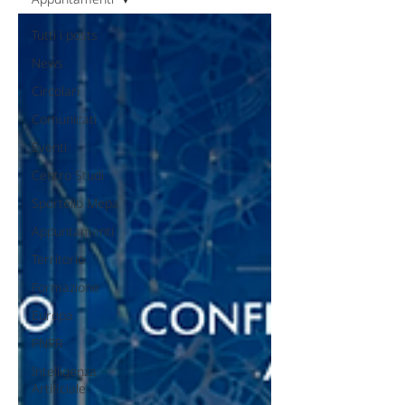
Tutti i posts
News
Circolari
Comunicati
Eventi
Centro Studi
Sportello Mepa
Appuntamenti
Territorio
Formazione
Europa
PNRR
Intelligenza
Artificiale