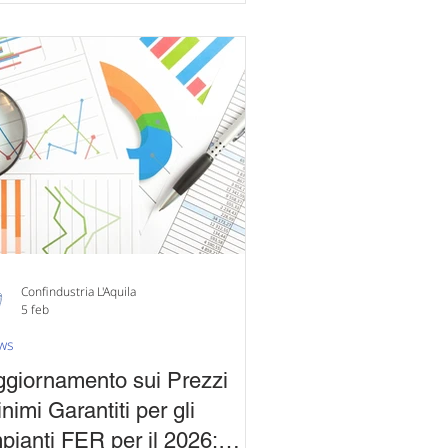
cesso diretto per privati, imprese,
ti del Terzo Settore e Pubbliche
strazioni. Per le imprese resta
ponibile , all'interno del Portale ,
pposita funzionalità per la
esentazione della
Confindustria L'Aquila
5 feb
ws
giornamento sui Prezzi
nimi Garantiti per gli
pianti FER per il 2026: