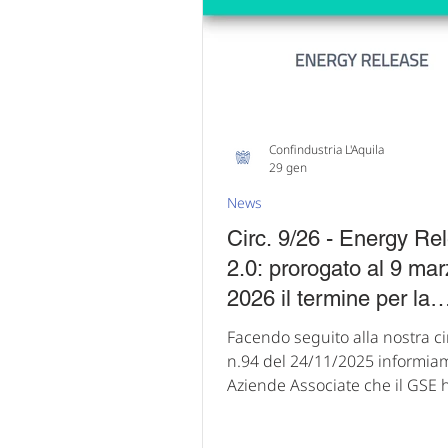
aziende associate ad un
appuntamento dedicato a imp
e manager interessati a
Confindustria L'Aquila
29 gen
News
Circ. 9/26 - Energy Re
2.0: prorogato al 9 ma
2026 il termine per la
presentazione della ga
Facendo seguito alla nostra ci
n.94 del 24/11/2025 informiamo le
Aziende Associate che il GSE 
prorogato al 9 marzo 2026 il t
del 28 febbraio per la presen