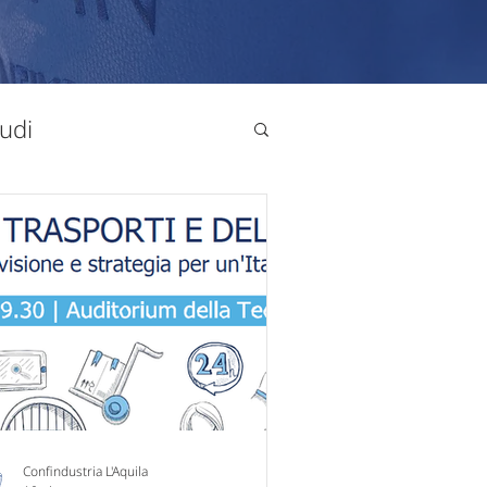
udi
uropa
PNRR
azionalizzazione
Confindustria L'Aquila