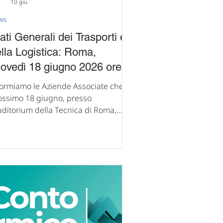
10 giu
ws
ati Generali dei Trasporti e
lla Logistica: Roma,
ovedì 18 giugno 2026 ore
30
formiamo le Aziende Associate che il
ossimo 18 giugno, presso
Auditorium della Tecnica di Roma,
nfindustria promuove gli Stati
erali dei Trasporti e della Logistica,
puntamento dedicato al confronto
 istituzioni, imprese e stakeholder
lle strategie necessarie per
fforzare la competitività del Paese
traverso infrastrutture moderne, reti
ficienti e una logistica sempre più
egrata. Con il titolo “Muovere,