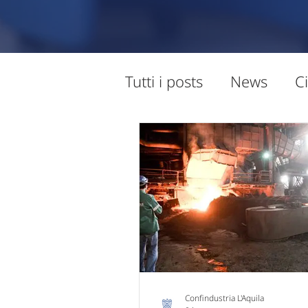
Tutti i posts
News
Ci
Sportello Mepa
Ap
Intelligenza Artificiale
Confindustria L'Aquila