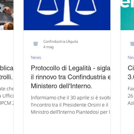
 di lib
delle sue eccellenze. Fin dall’inizio
Co
st
Confindustria L'Aquila
4 mag
News
Ne
blicato
Protocollo di Legalità - siglato
Ci
olli.
il rinnovo tra Confindustria e il
3.
Ministero dell'Interno.
ate che è
Fa
 Ufficiale
26 d
Informiamo che il 30 aprile si è svolto
 DPCM 26
Az
l’incontro tra il Presidente Orsini e il
apri
Ministro dell’Interno Piantedosi per la
8, della
Po
firma del Protocollo di Legalità (testo in
 n.
ric
all.). Viene così rinnovata la
nuovi
pe
collaborazione, iniziata nel 2010, tra