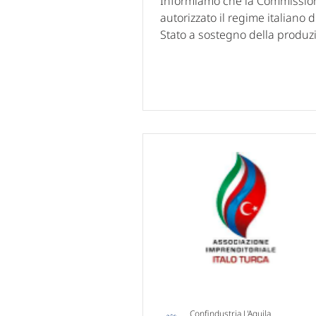
Informiamo che la Commissio
autorizzato il regime italiano di
Stato a sostegno della produz
idrogeno rinnovabile , previsto dal
decreto tariffe del MASE, in attuazione
dell'articolo 11, comma 2, del 
199/2021. In particolare, la m
prevede: stanziamento compl
pari a circa 6 miliardi di euro per la
produzione di idrogeno rinno
destinata ai settori industriale
trasporti target di produzione 
circa 200.000 tonnellate ann
Confindustria L'Aquila