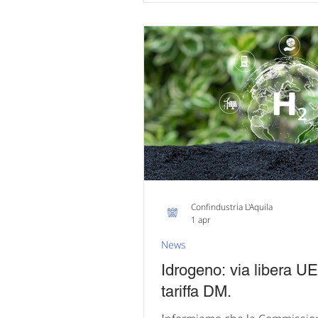
obblighi di rendicontazione e 
alla spesa privata per beni e s
società, enti, organismi e fon
beneficiari di contributi pubbli
entità significative. Il provve
entrerà in vigore il 4 giugn
Confindustria L'Aquila
1 apr
News
Idrogeno: via libera UE
tariffa DM.