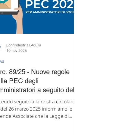
lle agevolazioni previste dal piano
ansiz
Confindustria L'Aquila
10 nov 2025
ws
rc. 89/25 - Nuove regole
lla PEC degli
ministratori a seguito del
 n. 159/2025.
cendo seguito alla nostra circolare n.
el 26 marzo 2025 informiamo le
iende Associate che la Legge di
lancio 2025 (L. n. 207/2024) ha esteso
obbligo di comunicare al Registro