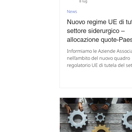
8 lug
News
Nuovo regime UE di tut
settore siderurgico –
allocazione quote-Pae
Informiamo le Aziende Associa
nell’ambito del nuovo quadro
regolatorio UE di tutela del se
siderurgico, la Commissione 
ha pubblicato, il 30 giugno u.s.
esecutivo (Regolamento UE 2
che disciplina in modo organi
ripartizione delle quote-Paese
introducendo un sistema di al
più strutturato e selettivo. La
contingente totale (9,15 milion
tonnellate) è riservata ai Paesi