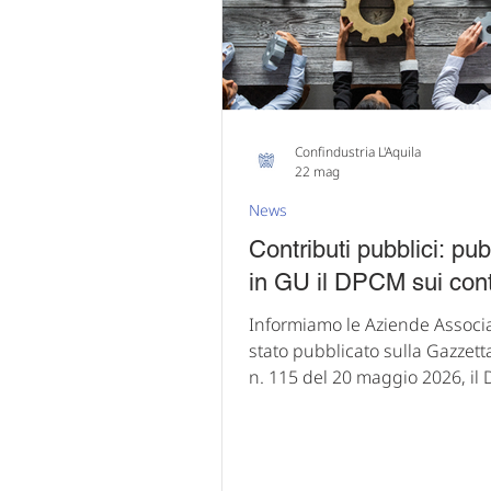
l’UE ha o avrà in futuro Accordi
Confindustria L'Aquila
22 mag
News
Contributi pubblici: pub
in GU il DPCM sui contr
Informiamo le Aziende Associ
stato pubblicato sulla Gazzetta
n. 115 del 20 maggio 2026, il
marzo 2026, n. 84 , attuativo
dell'articolo 1, commi 857 e 85
Legge di Bilancio 2025 (Legge
207/2024), che ha introdotto 