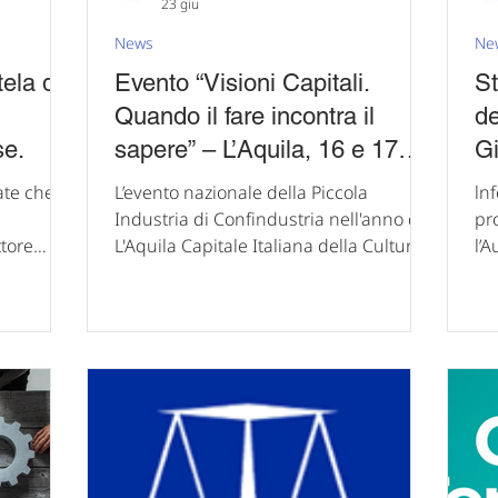
23 giu
News
Ne
ela del
Evento “Visioni Capitali.
St
Quando il fare incontra il
de
se.
sapere” – L’Aquila, 16 e 17
Gi
settembre 2026. Opportunità
9.
te che,
L’evento nazionale della Piccola
ln
di sponsorizzazione.
Industria di Confindustria nell'anno di
pr
ttore
L'Aquila Capitale Italiana della Cultura
l’
europea
2026. Gentili Associati, come noto, il
Co
, l’atto
2026 rappresenta per la nostra Città e
Gen
026/1457)
l’intero comprensorio un anno
ap
co la
straordinario: L’Aquila è Capitale
tra
,
Italiana della Cultura, un
su
locazione
riconoscimento che pone il territorio al
ra
 metà del
centro dell’attenzione nazionale e che
at
i di
offre una straordinaria occasione di
ef
 con cui
promozione, crescita e valorizzazione
int