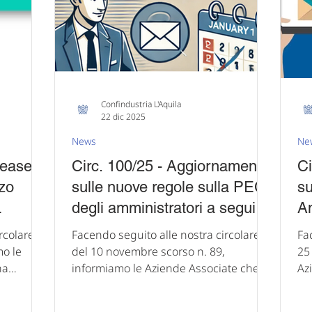
sono i seguenti: Strategia UE fragile nei
de
renditori
fondamenti : il regolamento sulle
Tr
materie
Confindustria L'Aquila
22 dic 2025
News
Ne
lease
Circ. 100/25 - Aggiornamento
Ci
rzo
sulle nuove regole sulla PEC
su
degli amministratori a seguito
Am
ranzia.
della conversione del DL n.
DL
rcolare
Facendo seguito alle nostra circolare
Fa
159/2025
del 10 novembre scorso n. 89,
25 d
ha
informiamo le Aziende Associate che,
Az
ermine
con riferimento all’obbligo per gli
Bi
tazione
amministratori delle imprese costituite
l'