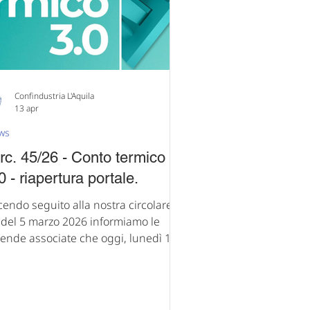
nnettere, Crescere: visione e
rategia per u
Confindustria L'Aquila
13 apr
ws
rc. 45/26 - Conto termico
0 - riapertura portale.
cendo seguito alla nostra circolare n.
el 5 marzo 2026 informiamo le
iende associate che oggi, lunedì 13
le 2026, alle ore 12.00, riapre il
rtale per la presentazione delle
hieste relative al Conto Termico 3.0
r l'invio delle istanze esclusivamente