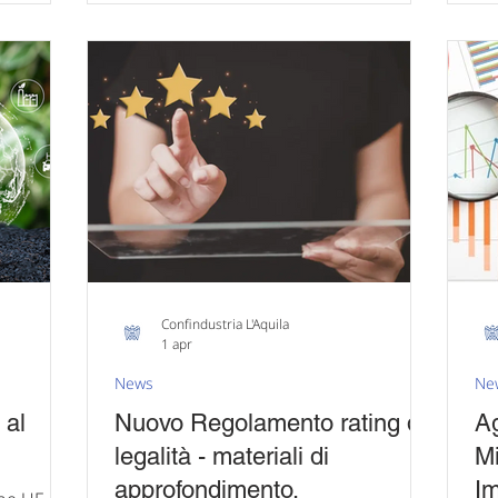
un tetto
in ac
Confindustria e il Ministero dell’Interno
ervizi per
En
per contrastare le infiltrazioni criminali
dazioni
Ammini
nell’economia e promuovere la legalità
ci di
dis
nello svolgimento delle attività
dimento
l'a
d’impresa. L’intesa conferma
pr
sostanzialmente l’impostazione della
precedente, con l’este
Confindustria L'Aquila
1 apr
News
Ne
 al
Nuovo Regolamento rating di
Ag
legalità - materiali di
Mi
approfondimento.
Im