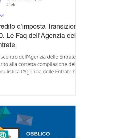
2 feb
ws
edito d’imposta Transizione
0. Le Faq dell’Agenzia delle
trate.
riscontro dell'Agenzia delle Entrate in
rito alla corretta compilazione della
dulistica L’Agenzia delle Entrate ha
scontrato i dubbi ricorrenti riguardo
’indicazione dell’anno di riferimento e
a scelta del codice tributo da
icare nel modello F24, ai fini
l’utilizzo del credito d’imposta 4.0. I
ti pubblicati consentono alle
rese di evitare errori formali e di
neficiare pienamente e senza ritardi