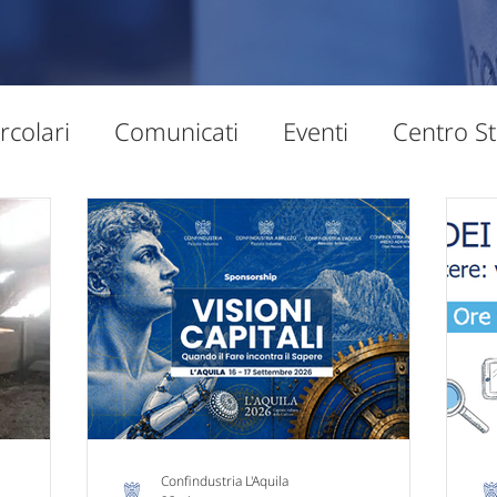
rcolari
Comunicati
Eventi
Centro St
puntamenti
Territorio
Formazione
E
diritto d'impresa
Sostenibilità
Intern
Confindustria L'Aquila