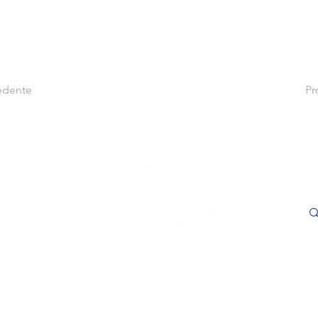
edente
Pr
le
Cer