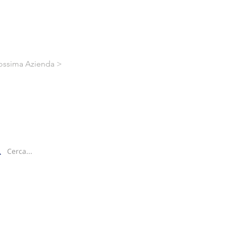
ossima Azienda >
ca nel sito