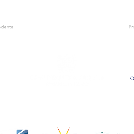
edente
Pr
le
Cer