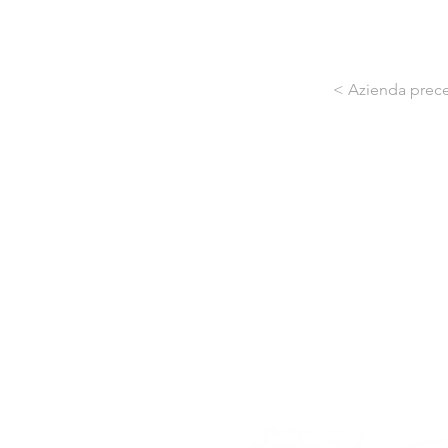
< Azienda prec
Nucleo Industriale - Campo di Pi
67100 L'Aquila
Tel: 0862 317939 - 0862 312769
Fax: 0862 317939
Mail:
posta@confindustria.aq.it
Pec:
confindustria.aq@pec.it
Cod. Fiscale: 80007220660
Network di Sistema