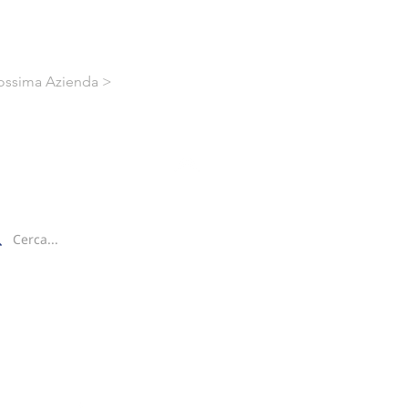
ossima Azienda >
ca nel sito