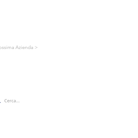
ossima Azienda >
ca nel sito