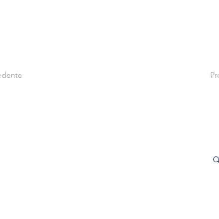
edente
Pr
le
Cer