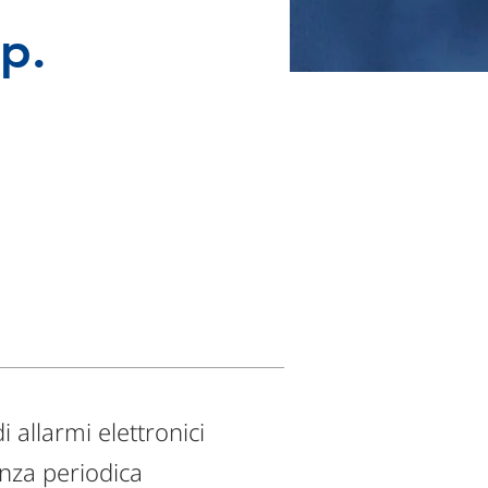
p.
i allarmi elettronici
anza periodica