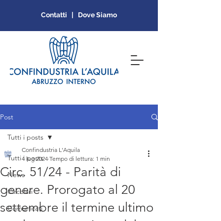
Contatti | Dove Siamo
Post
Tutti i posts
Confindustria L'Aquila
Tutti i posts
4 lug 2024
Tempo di lettura: 1 min
Circ. 51/24 - Parità di
News
genere. Prorogato al 20
Circolari
settembre il termine ultimo
Comunicati