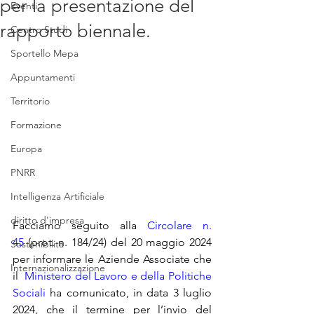
per la presentazione del
Eventi
rapporto biennale.
Centro Studi
Sportello Mepa
Appuntamenti
Territorio
Formazione
Europa
PNRR
Intelligenza Artificiale
diritto d'impresa
Facciamo seguito alla 
Circolare n. 
45
 (prot. n. 184/24) del 20 maggio 2024 
Sostenibilità
per informare le Aziende Associate che 
Internazionalizzazione
il  
Ministero del Lavoro e della Politiche 
Sociali
 ha comunicato, in data 3 luglio 
2024, che il termine per l’invio del 