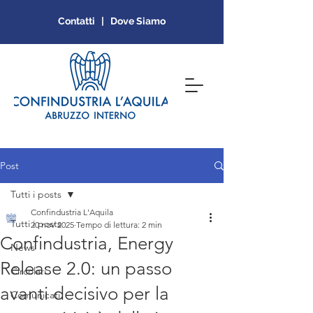
Contatti | Dove Siamo
Post
Tutti i posts
Confindustria L'Aquila
Tutti i posts
20 nov 2025
Tempo di lettura: 2 min
Confindustria, Energy
News
Release 2.0: un passo
Circolari
avanti decisivo per la
Comunicati