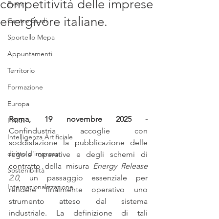
competitività delle imprese
Eventi
energivore italiane.
Centro Studi
Sportello Mepa
Appuntamenti
Territorio
Formazione
Europa
Roma, 19 novembre 2025 - 
PNRR
Confindustria accoglie con 
Intelligenza Artificiale
soddisfazione la pubblicazione delle 
diritto d'impresa
regole operative e degli schemi di 
contratto della misura 
Energy Release 
Sostenibilità
2.0
, un passaggio essenziale per 
Internazionalizzazione
rendere finalmente operativo uno 
strumento atteso dal sistema 
industriale. La definizione di tali 