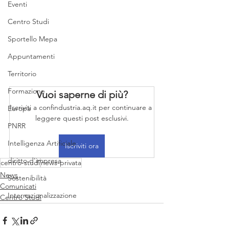
Eventi
Centro Studi
Sportello Mepa
Appuntamenti
Territorio
Formazione
Vuoi saperne di più?
Iscriviti a confindustria.aq.it per continuare a 
Europa
leggere questi post esclusivi.
PNRR
Intelligenza Artificiale
Iscriviti ora
diritto d'impresa
centro-studi
news-privata
News
Sostenibilità
Comunicati
Internazionalizzazione
Centro Studi