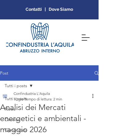
Contatti | Dove Siamo
Post
Tutti i posts
Confindustria L'Aquila
Tutti i posts
10 giu
Tempo di lettura: 2 min
Analisi dei Mercati
News
energetici e ambientali -
Circolari
maggio 2026
Comunicati