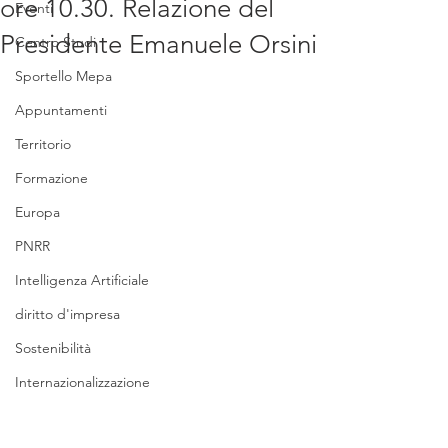
ore 10.30. Relazione del
Eventi
Presidente Emanuele Orsini
Centro Studi
Sportello Mepa
Appuntamenti
Territorio
Formazione
Europa
PNRR
Intelligenza Artificiale
diritto d'impresa
Sostenibilità
Internazionalizzazione