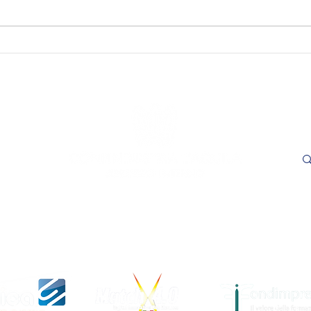
SAVE THE DATE - "Visioni
SAVE
Capitali. Quando il fare
incon
incontra il sapere". L’Aquila,
trasp
16 e 17 settembre 2026.
Adem
le
- L'
ore 1
Cer