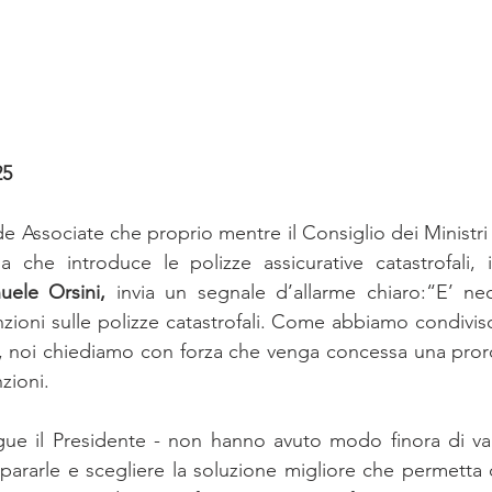
25
 Associate che proprio mentre il Consiglio dei Ministri 
 che introduce le polizze assicurative catastrofali, i
ele Orsini,
 invia un segnale d’allarme chiaro:“E’ nece
anzioni sulle polizze catastrofali. Come abbiamo condiviso
, noi chiediamo con forza che venga concessa una pror
zioni. 
ue il Presidente - non hanno avuto modo finora di valu
pararle e scegliere la soluzione migliore che permetta di