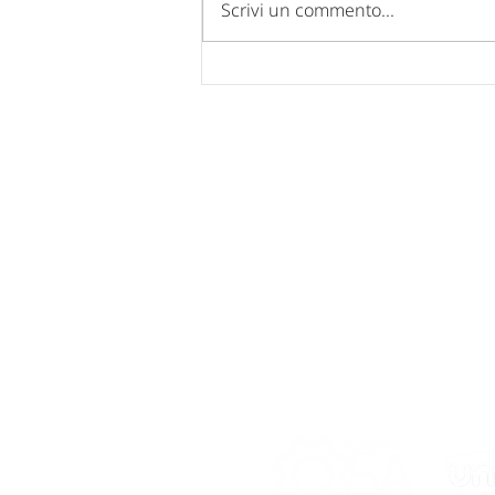
Scrivi un commento...
Comunicazione chiusura uffici
per FERIE ESTIVE 2026.
Nucleo Industriale - Campo di Pi
67100 L'Aquila
Tel: 0862 317939 - 0862 312769
Fax: 0862 317939
Mail:
posta@confindustria.aq.it
Pec:
confindustria.aq@pec.it
Cod. Fiscale: 80007220660
Network di Sistema