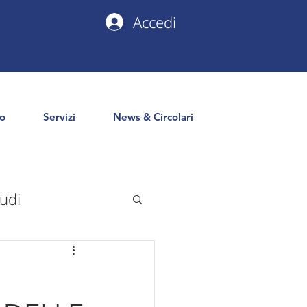
Accedi
io
Servizi
News & Circolari
udi
uropa
PNRR