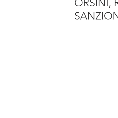
ORSINI, 
Intelligenza Artificiale
SANZION