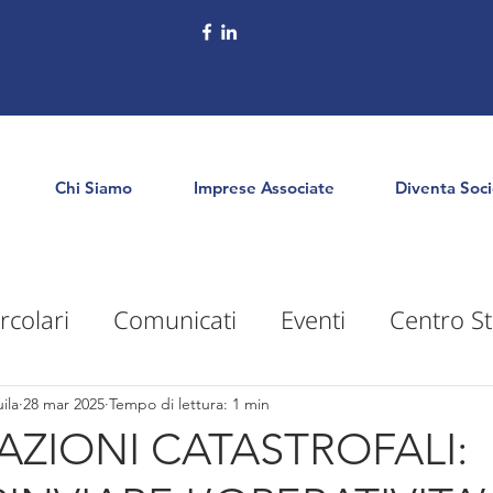
Chi Siamo
Imprese Associate
Diventa Soc
rcolari
Comunicati
Eventi
Centro St
puntamenti
Territorio
Formazione
E
ila
28 mar 2025
Tempo di lettura: 1 min
AZIONI CATASTROFALI: