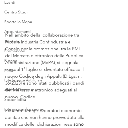
Eventi
Centro Studi
Sportello Mepa
Appuntamenti
Nell’ambito della  collaborazione tra 
Territorio
Piccola Industria Confindustria e 
Consip per la promozione  tra le PMI 
Formazione
del Mercato elettronico della Pubblica 
Europa
Amministrazione (MePA), si  segnala 
che dal 1° luglio è  diventato efficace il 
PNRR
nuovo Codice degli Appalti (D.Lgs. n. 
Intelligenza Artificiale
36/2023) e sono  stati pubblicati i bandi 
diritto d'impresa
del Mercato elettronico adeguati al 
nuovo  Codice.
Sostenibilità
Internazionalizzazione
Pertanto tutti gli  Operatori economici 
abilitati che non hanno provveduto alla 
modifica delle  dichiarazioni rese 
sono 