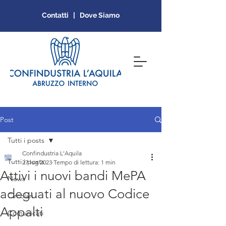
Contatti | Dove Siamo
Post
Tutti i posts
Confindustria L'Aquila
Tutti i posts
27 lug 2023
Tempo di lettura: 1 min
Attivi i nuovi bandi MePA
News
adeguati al nuovo Codice
Circolari
Appalti
Comunicati