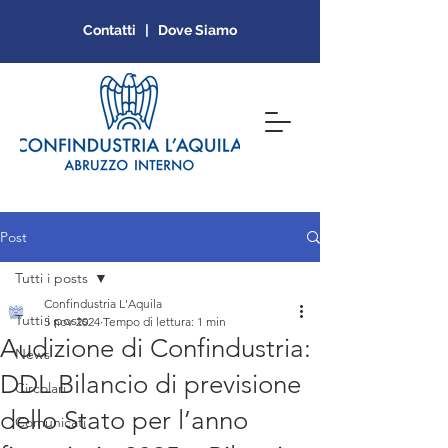
Contatti | Dove Siamo
Post
Tutti i posts
Confindustria L'Aquila
Tutti i posts
5 nov 2024
Tempo di lettura: 1 min
Audizione di Confindustria:
News
DDL Bilancio di previsione
Circolari
dello Stato per l’anno
Comunicati