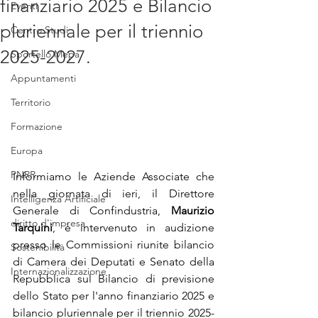
finanziario 2025 e Bilancio
Eventi
pluriennale per il triennio
Centro Studi
2025-2027.
Sportello Mepa
Appuntamenti
Territorio
Formazione
Europa
PNRR
Informiamo le Aziende Associate che 
nella giornata di ieri, il Direttore 
Intelligenza Artificiale
Generale di Confindustria, 
Maurizio 
diritto d'impresa
Tarquini
, è intervenuto in audizione 
presso le Commissioni riunite bilancio 
Sostenibilità
di Camera dei Deputati e Senato della 
Internazionalizzazione
Repubblica sul Bilancio di previsione 
dello Stato per l'anno finanziario 2025 e 
bilancio pluriennale per il triennio 2025-