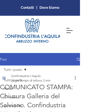
Contatti | Dove Siamo
Post
Tutti i posts
Confindustria L'Aquila
Tutti i posts
26 giu
Tempo di lettura: 2 min
COMUNICATO STAMPA:
News
Chiusura Galleria del
Circolari
Salviano. Confindustria
Comunicati