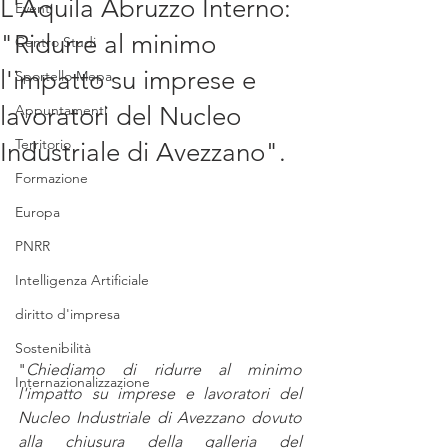
L'Aquila Abruzzo Interno:
Eventi
"Ridurre al minimo
Centro Studi
l'impatto su imprese e
Sportello Mepa
lavoratori del Nucleo
Appuntamenti
Territorio
Industriale di Avezzano".
Formazione
Europa
PNRR
Intelligenza Artificiale
diritto d'impresa
Sostenibilità
"
Chiediamo di ridurre al minimo 
Internazionalizzazione
l'impatto su imprese e lavoratori del 
Nucleo Industriale di Avezzano dovuto 
alla chiusura della galleria del 