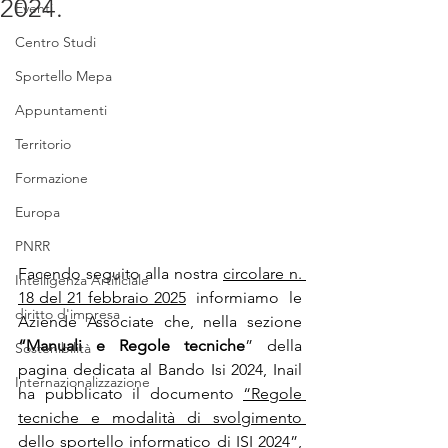
2024.
Eventi
Centro Studi
Sportello Mepa
Appuntamenti
Territorio
Formazione
Europa
PNRR
Facendo seguito alla nostra 
circolare n. 
Intelligenza Artificiale
18 del 21 febbraio 2025
  informiamo  le 
diritto d'impresa
Aziende Associate che, nella sezione 
“Manuali e Regole tecniche
” della 
Sostenibilità
pagina dedicata al Bando Isi 2024, Inail 
Internazionalizzazione
ha pubblicato il documento 
“Regole 
tecniche e modalità di svolgimento 
dello sportello informatico di ISI 2024”,