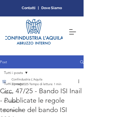
Contatti | Dove Siamo
Post
Tutti i posts
Confindustria L'Aquila
Tutti i posts
30 mag 2025
Tempo di lettura: 1 min
Circ. 47/25 - Bando ISI Inail
News
- Pubblicate le regole
Circolari
tecniche del bando ISI
Comunicati