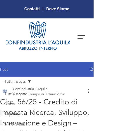
Contatti | Dove Siamo
Post
Tutti i posts
Confindustria L'Aquila
Tutti i posts
4 lug 2025
Tempo di lettura: 2 min
Circ. 56/25 - Credito di
News
Imposta Ricerca, Sviluppo,
Circolari
Innovazione e Design –
Comunicati