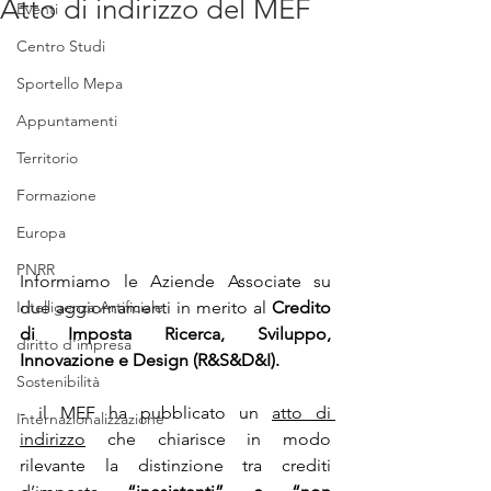
Atto di indirizzo del MEF
Eventi
Centro Studi
Sportello Mepa
Appuntamenti
Territorio
Formazione
Europa
PNRR
Informiamo le Aziende Associate su 
Intelligenza Artificiale
due aggiornamenti in merito al 
Credito 
di Imposta Ricerca, Sviluppo, 
diritto d'impresa
Innovazione e Design (R&S&D&I).
Sostenibilità
- il MEF ha pubblicato un 
atto di 
Internazionalizzazione
indirizzo
che chiarisce in modo 
rilevante la distinzione tra crediti 