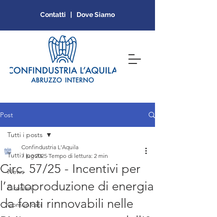
Contatti | Dove Siamo
Post
Tutti i posts
Confindustria L'Aquila
Tutti i posts
7 lug 2025
Tempo di lettura: 2 min
Circ. 57/25 - Incentivi per
News
l’autoproduzione di energia
Circolari
da fonti rinnovabili nelle
Comunicati