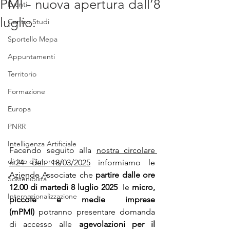
PMI - nuova apertura dall’8
Eventi
luglio.
Centro Studi
Sportello Mepa
Appuntamenti
Territorio
Formazione
Europa
PNRR
Intelligenza Artificiale
Facendo seguito alla 
nostra circolare 
diritto d'impresa
n.24 del 18/03/2025
informiamo le 
Aziende Associate che 
partire dalle ore 
Sostenibilità
12.00 di martedì 8 luglio 2025
  le 
micro, 
Internazionalizzazione
piccole e medie imprese 
(mPMI)
 potranno presentare domanda 
di accesso alle 
agevolazioni per il 