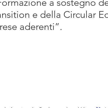
Formazione a sostegno de
diritto d'impresa
Sostenibilità
Intern
nsition e della Circular 
rese aderenti”.