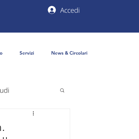
Accedi
io
Servizi
News & Circolari
udi
uropa
PNRR
.