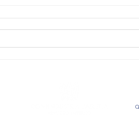
SAVE THE DATE - "Visioni
SAVE
Capitali. Quando il fare
incon
incontra il sapere". L’Aquila,
trasp
16 e 17 settembre 2026.
Adem
le
- L'
ore 1
Cer