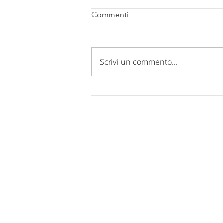
Commenti
Scrivi un commento...
Comunicazione chiusura uffici
per FERIE ESTIVE 2026.
Nucleo Industriale - Campo di Pi
67100 L'Aquila
Tel: 0862 317939 - 0862 312769
Fax: 0862 317939
Mail:
posta@confindustria.aq.it
Pec:
confindustria.aq@pec.it
Cod. Fiscale: 80007220660