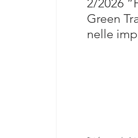
2/2026 “
Intelligenza Artificiale
Green Tra
nelle imp