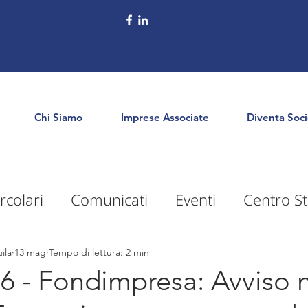
Chi Siamo
Imprese Associate
Diventa Soc
rcolari
Comunicati
Eventi
Centro St
puntamenti
Territorio
Formazione
E
ila
13 mag
Tempo di lettura: 2 min
26 - Fondimpresa: Avviso n