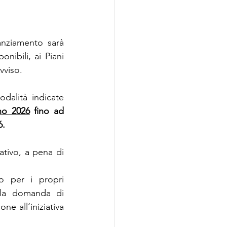
nziamento sarà 
ibili, ai Piani 
Avviso.
alità indicate 
no 2026
 fino ad 
6.
tivo, a pena di 
o per i propri 
lla domanda di 
ione all’iniziativa 