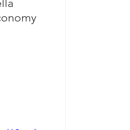
lla
azionalizzazione
Economy