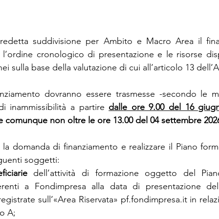
predetta suddivisione per Ambito e Macro Area il fina
’ordine cronologico di presentazione e le risorse dispon
onei sulla base della valutazione di cui all’articolo 13 dell’
nziamento dovranno essere trasmesse -secondo le mod
di inammissibilità a partire 
dalle ore 9.00 del 16 giug
e comunque non oltre le ore 13.00 del 04 settembre 202
la domanda di finanziamento e realizzare il Piano forma
guenti soggetti:
iciarie 
dell’attività di formazione oggetto del Pian
erenti a Fondimpresa alla data di presentazione de
egistrate sull’«Area Riservata» 
pf.fondimpresa.it
 in relaz
o A;