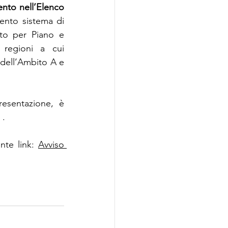
ento nell’Elenco 
ento sistema di 
rto per Piano e 
 regioni a cui 
dell’Ambito A e 
esentazione, è 
 .
nte link: 
Avviso 