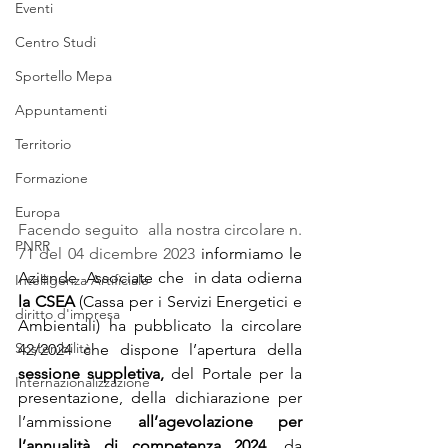
Eventi
Centro Studi
Sportello Mepa
Appuntamenti
Territorio
Formazione
Europa
Facendo seguito  
alla nostra circolare n. 
PNRR
71 del 04 dicembre 2023
informiamo le 
Aziende  Associate che  in data odierna 
Intelligenza Artificiale
la CSEA
 (Cassa per i Servizi Energetici e 
diritto d'impresa
Ambientali) ha pubblicato la 
circolare 
Sostenibilità
42/2024
che dispone l’apertura della 
sessione suppletiva,
 del Portale per la 
Internazionalizzazione
presentazione, della dichiarazione per 
l’ammissione 
all’agevolazione per 
l’annualità di competenza 2024,
 da 