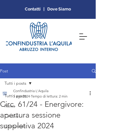
Contatti | Dove Siamo
Post
Tutti i posts
Confindustria L'Aquila
Tutti i posts
5 ago 2024
Tempo di lettura: 2 min
Circ. 61/24 - Energivore:
News
apertura sessione
Circolari
suppletiva 2024
Comunicati