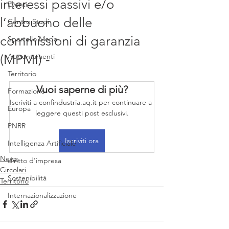
interessi passivi e/o
Eventi
l’abbuono delle
Centro Studi
commissioni di garanzia
Sportello Mepa
(MPMI) -
Appuntamenti
Territorio
Vuoi saperne di più?
Formazione
Iscriviti a confindustria.aq.it per continuare a 
Europa
leggere questi post esclusivi.
PNRR
Iscriviti ora
Intelligenza Artificiale
News
diritto d'impresa
Circolari
Sostenibilità
Territorio
Internazionalizzazione