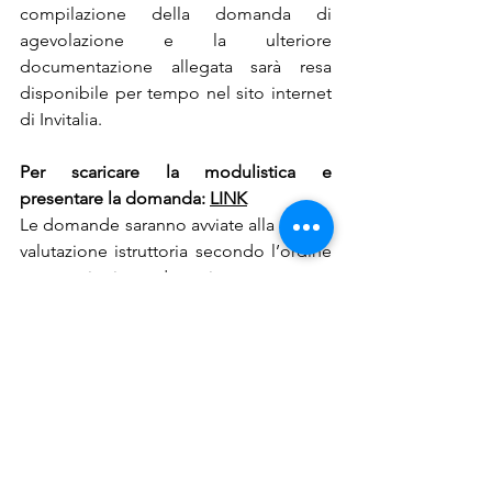
compilazione della domanda di 
agevolazione e la ulteriore 
documentazione allegata sarà resa 
disponibile per tempo nel sito internet 
di Invitalia.
Per scaricare la modulistica e 
presentare la domanda: 
LINK
Le domande saranno avviate alla fase di 
valutazione istruttoria secondo l’ordine 
conseguito in graduatoria.
Le domande valutate positivamente 
saranno ammesse alle agevolazioni fino 
a concorrenza delle risorse disponibili.
La graduatoria sarà pubblicata sul 
portale di Invitalia
 entro 
120 giorni
 dalla 
chiusura dello sportello, con tre 
possibili esiti: