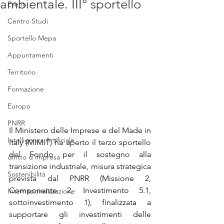
ambientale. III° sportello
Eventi
Centro Studi
Sportello Mepa
Appuntamenti
Territorio
Formazione
Europa
PNRR
Il Ministero delle Imprese e del Made in 
Intelligenza Artificiale
Italy (MIMIT) ha aperto il terzo sportello 
del Fondo per il sostegno alla 
diritto d'impresa
transizione industriale, misura strategica 
Sostenibilità
prevista dal PNRR (Missione 2, 
Componente 2, Investimento 5.1, 
Internazionalizzazione
sottoinvestimento 1), finalizzata a 
supportare gli investimenti delle 