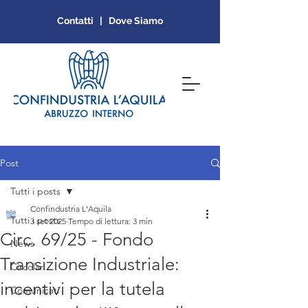
Contatti | Dove Siamo
Post
Tutti i posts
Confindustria L'Aquila
Tutti i posts
3 set 2025
Tempo di lettura: 3 min
Circ. 69/25 - Fondo
News
Transizione Industriale:
Circolari
incentivi per la tutela
Comunicati