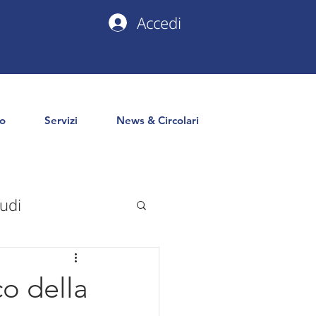
Accedi
io
Servizi
News & Circolari
udi
uropa
PNRR
co della