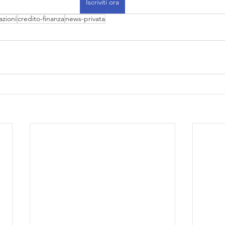
Iscriviti ora
azioni
credito-finanza
news-privata