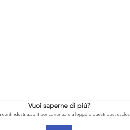
diritto d'impresa
Sostenibilità
Intern
Vuoi saperne di più?
i a confindustria.aq.it per continuare a leggere questi post esclusi