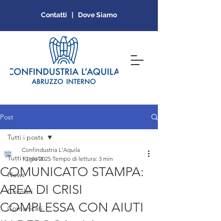
Contatti | Dove Siamo
Post
Tutti i posts
Confindustria L'Aquila
Tutti i posts
10 giu 2025
Tempo di lettura: 3 min
COMUNICATO STAMPA:
News
AREA DI CRISI
Circolari
COMPLESSA CON AIUTI
Comunicati