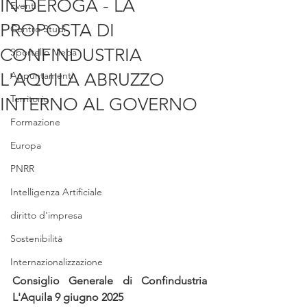
IN DEROGA - LA
Eventi
PROPOSTA DI
Centro Studi
CONFINDUSTRIA
Sportello Mepa
L'AQUILA ABRUZZO
Appuntamenti
Territorio
INTERNO AL GOVERNO
Formazione
Europa
PNRR
Intelligenza Artificiale
diritto d'impresa
Sostenibilità
Internazionalizzazione
Consiglio Generale di Confindustria 
L'Aquila 9 giugno 2025