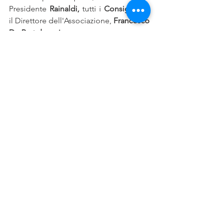
Presidente 
Rainaldi, 
tutti i 
Consiglieri
 e 
il Direttore dell'Associazione, 
Francesco 
De Bartolomeis.
News
Comunicati
Eventi