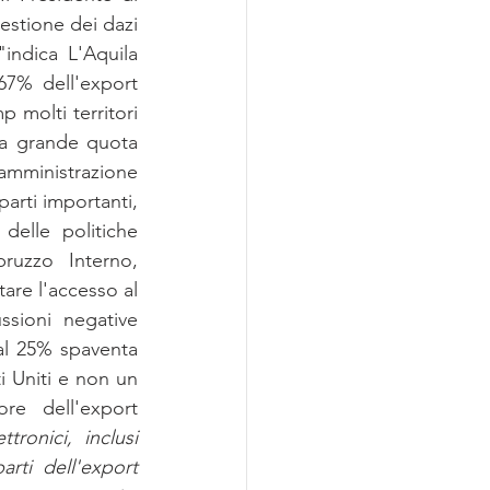
uestione dei dazi 
indica L'Aquila 
67% dell'export 
molti territori 
na grande quota 
mministrazione 
arti importanti, 
elle politiche 
ruzzo Interno, 
re l'accesso al 
sioni  negative 
 al 25% spaventa 
 Uniti e non un 
re dell'export 
ronici, inclusi 
rti dell'export 