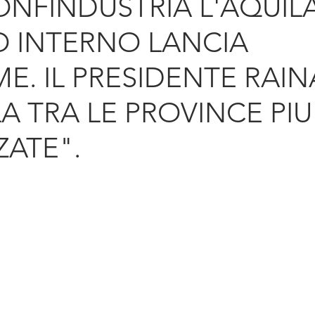
CONFINDUSTRIA L'AQUIL
diritto d'impresa
Sostenibilità
Intern
 INTERNO LANCIA
E. IL PRESIDENTE RAIN
A TRA LE PROVINCE PIU
ZATE".