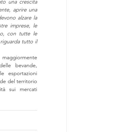
ato una crescita 
nte, aprire una 
evono alzare la 
re imprese, le 
o, con tutte le 
guarda tutto il 
i maggiormente 
elle bevande, 
e esportazioni 
de del territorio 
ità sui mercati 