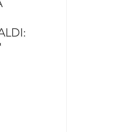
A
azionalizzazione
ALDI:
'