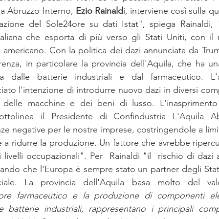
la Abruzzo Interno, 
Ezio Rainald
i, interviene così sulla q
azione del Sole24ore su dati Istat", spiega Rainaldi, "
aliana che esporta di più verso gli Stati Uniti, con il 
 americano. Con la politica dei dazi annunciata da Trump 
enza, in particolare la provincia dell'Aquila, che ha u
ta dalle batterie industriali e dal farmaceutico. L'a
to l'intenzione di introdurre nuovo dazi in diversi comp
 delle macchine e dei beni di lusso. L'inasprimento d
sottolinea il Presidente di Confindustria L'Aquila Ab
 negative per le nostre imprese, costringendole a limita
a ridurre la produzione. Un fattore che avrebbe ripercus
ivelli occupazionali". Per  Rainaldi "il  rischio di dazi
ando che l'Europa è sempre stato un partner degli Stati
iale. La provincia dell'Aquila basa molto del valo
tore farmaceutico e la produzione di componenti elett
 e batterie industriali, rappresentano i principali compa