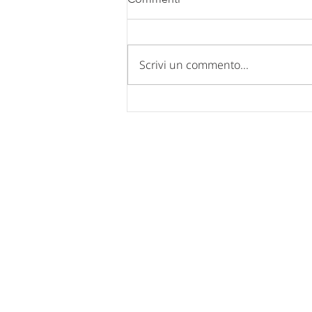
Scrivi un commento...
Comunicazione chiusura uffici
per FERIE ESTIVE 2026.
Nucleo Industriale - Campo di Pi
67100 L'Aquila
Tel: 0862 317939 - 0862 312769
Fax: 0862 317939
Mail:
posta@confindustria.aq.it
Pec:
confindustria.aq@pec.it
Cod. Fiscale: 80007220660
Network di Sistema