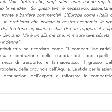
ati Uniti. Settori che, negli ultimi anni, hanno registr
ando le vendite.  Su questi temi è necessario, assolutame
i fronte a barriere commerciali  L'Europa come l'Italia d
E' un problema che investe la nostra economia, le nost
a del territorio aquilano rischia di non reggere il colp
erivano. Ma è un allarme che, in misura diversificata, ri
è indenne"
. 
nfindustria ha ricordato come "i comparti industrial
tuale contrazione delle esportazioni sono quelli d
 mezzi di trasporto, e farmaceutico. Il grosso dell
ticolare, della provincia dell'Aquila. La sfida per le azien
le destinazioni dell'export e rafforzare la competitiv