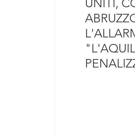
UNITI, 
Intelligenza Artificiale
ABRUZZO
L'ALLARM
"L'AQUIL
PENALIZ