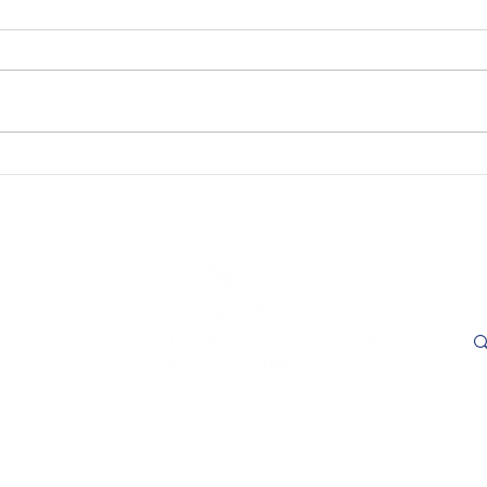
SAVE THE DATE - "Visioni
SAVE
Capitali. Quando il fare
incon
incontra il sapere". L’Aquila,
trasp
16 e 17 settembre 2026.
Adem
le
- L'
ore 1
Cer