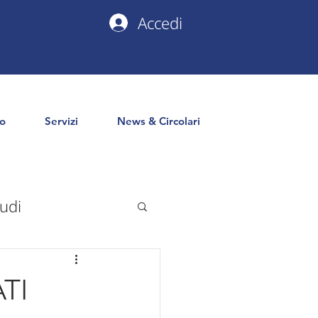
Accedi
io
Servizi
News & Circolari
udi
uropa
PNRR
TI