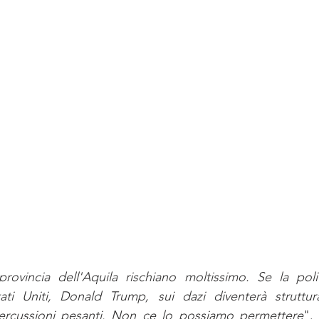
rovincia dell'Aquila rischiano moltissimo. Se la polit
ti Uniti, Donald Trump, sui dazi diventerà strutturale
ercussioni pesanti. Non ce lo possiamo permettere
".