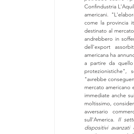
Confindustria L'Aqui
americani. "L'elabor
come la provincia it
destinato al mercato
andrebbero in soffer
dell'export assorbi
americana ha annuncia
a partire da quello
protezionistiche", 
"avrebbe conseguenze
mercato americano e 
immediate anche sui l
moltissimo, consider
avversario commerc
sull'America. 
Il set
dispositivi avanzati