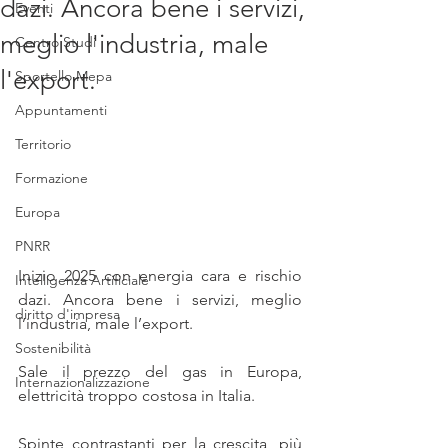
dazi. Ancora bene i servizi,
Eventi
meglio l'industria, male
Centro Studi
l'export.
Sportello Mepa
Appuntamenti
Territorio
Formazione
Europa
PNRR
Inizio 2025 con energia cara e rischio 
Intelligenza Artificiale
dazi. Ancora bene i servizi, meglio 
diritto d'impresa
l’industria, male l’export. 
Sostenibilità
Sale il prezzo del gas in Europa, 
Internazionalizzazione
elettricità troppo costosa in Italia. 
Spinte contrastanti per la crescita, più 