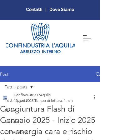
Contatti | Dove Siamo
Post
Tutti i posts
Confindustria L'Aquila
Tutti i posts
17 gen 2025
Tempo di lettura: 1 min
Congiuntura Flash di
News
Gennaio 2025 - Inizio 2025
Circolari
con energia cara e rischio
Comunicati