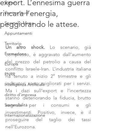
export. L’ennesima guerra
Eventi
rincara l’energia,
Centro Studi
peggiorando le attese.
Sportello Mepa
Appuntamenti
Territorio
Un altro shock.
 Lo scenario, già 
Formazione
complesso, è aggravato dall’aumento 
del prezzo del petrolio a causa del 
Europa
conflitto Israele-Iran. L’industria italiana 
PNRR
ha tenuto a inizio 2° trimestre e gli 
indicatori sono migliorati per i servizi. 
Intelligenza Artificiale
Ma i dazi sull’export e l’incertezza 
diritto d'impresa
stanno deteriorando la fiducia, brutto 
Sostenibilità
segnale per i consumi e gli 
investimenti. Positivo, invece, è il 
Internazionalizzazione
proseguire del taglio dei tassi 
nell’Eurozona.