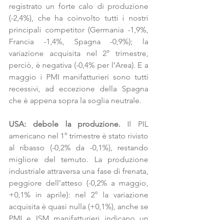
registrato un forte calo di produzione 
(-2,4%), che ha coinvolto tutti i nostri 
principali competitor (Germania -1,9%, 
Francia -1,4%, Spagna -0,9%); la 
variazione acquisita nel 2° trimestre, 
perciò, è negativa (-0,4% per l’Area). E a 
maggio i PMI manifatturieri sono tutti 
recessivi, ad eccezione della Spagna 
che è appena sopra la soglia neutrale.
USA: debole la produzione.
 Il PIL 
americano nel 1° trimestre è stato rivisto 
al ribasso (-0,2% da -0,1%), restando 
migliore del temuto. La produzione 
industriale attraversa una fase di frenata, 
peggiore dell’atteso (-0,2% a maggio, 
+0,1% in aprile): nel 2° la variazione 
acquisita è quasi nulla (+0,1%), anche se 
PMI e ISM manifatturieri indicano un 