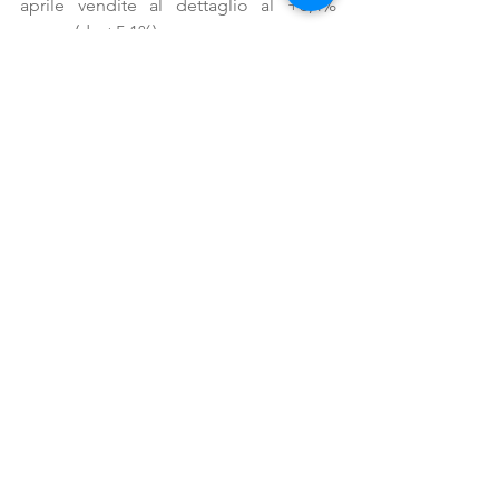
aprile vendite al dettaglio al +6,4% 
annuo (da +5,1%).
Trasmettiamo, 
in allegato
, la 
Congiuntura Flash eleborata da 
Confindustria riferita al 
mese di Giugno 
2025.
Congiuntura_Flash_giu25
.pdf
Scarica PDF • 309KB
centro-studi
News
Comunicati