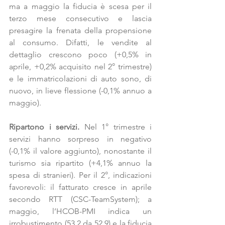
ma a maggio la fiducia è scesa per il 
terzo mese consecutivo e lascia 
presagire la frenata della propensione 
al consumo. Difatti, le vendite al 
dettaglio crescono poco (+0,5% in 
aprile, +0,2% acquisito nel 2° trimestre) 
e le immatricolazioni di auto sono, di 
nuovo, in lieve flessione (-0,1% annuo a 
maggio).
Ripartono i servizi.
 Nel 1° trimestre i 
servizi hanno sorpreso in negativo 
(-0,1% il valore aggiunto), nonostante il 
turismo sia ripartito (+4,1% annuo la 
spesa di stranieri). Per il 2°, indicazioni 
favorevoli: il fatturato cresce in aprile 
secondo RTT (CSC-TeamSystem); a 
maggio, l’HCOB-PMI indica un 
irrobustimento (53,2 da 52,9) e la fiducia 