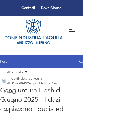
Contatti | Dove Siamo
Post
Tutti i posts
Confindustria L'Aquila
Tutti i posts
20 giu 2025
Tempo di lettura: 3 min
Congiuntura Flash di
News
Giugno 2025 - I dazi
Circolari
colpiscono fiducia ed
Comunicati