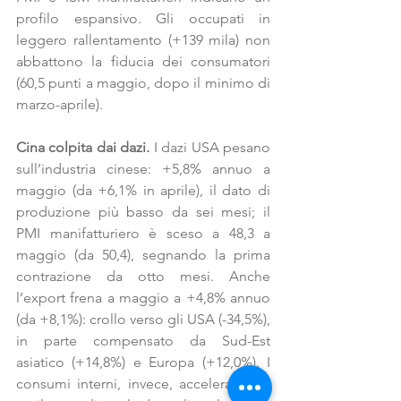
profilo espansivo. Gli occupati in 
leggero rallentamento (+139 mila) non 
abbattono la fiducia dei consumatori 
(60,5 punti a maggio, dopo il minimo di 
marzo-aprile).
Cina colpita dai dazi.
 I dazi USA pesano 
sull’industria cinese: +5,8% annuo a 
maggio (da +6,1% in aprile), il dato di 
produzione più basso da sei mesi; il 
PMI manifatturiero è sceso a 48,3 a 
maggio (da 50,4), segnando la prima 
contrazione da otto mesi. Anche 
l’export frena a maggio a +4,8% annuo 
(da +8,1%): crollo verso gli USA (-34,5%), 
in parte compensato da Sud-Est 
asiatico (+14,8%) e Europa (+12,0%). I 
consumi interni, invece, accelerano: in 