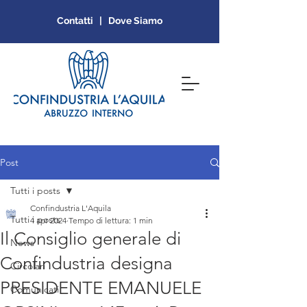
Contatti | Dove Siamo
Post
Tutti i posts
Confindustria L'Aquila
Tutti i posts
4 apr 2024
Tempo di lettura: 1 min
Il Consiglio generale di
News
Confindustria designa
Circolari
PRESIDENTE EMANUELE
Comunicati