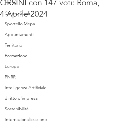
ORSINI con 147 voti: Roma,
Eventi
4 Aprile 2024
Centro Studi
Sportello Mepa
Appuntamenti
Territorio
Formazione
Europa
PNRR
Intelligenza Artificiale
diritto d'impresa
Sostenibilità
Internazionalizzazione