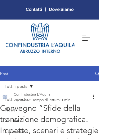
Contatti | Dove Siamo
Post
Tutti i posts
Confindustria L'Aquila
Tutti i posts
21 ott 2025
Tempo di lettura: 1 min
Convegno “Sfide della
News
transizione demografica.
Circolari
Impatto, scenari e strategie
Comunicati