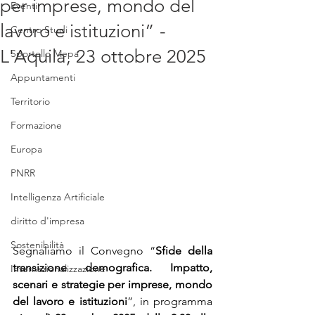
per imprese, mondo del
Eventi
lavoro e istituzioni” -
Centro Studi
L'Aquila, 23 ottobre 2025
Sportello Mepa
Appuntamenti
Territorio
Formazione
Europa
PNRR
Intelligenza Artificiale
diritto d'impresa
Sostenibilità
Segnaliamo il Convegno “
Sfide della 
transizione demografica. Impatto, 
Internazionalizzazione
scenari e strategie per imprese, mondo 
del lavoro e istituzioni
”, in programma 