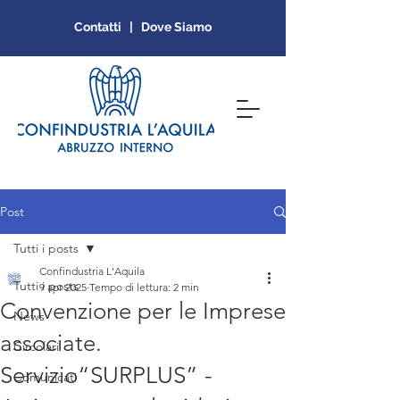
Contatti | Dove Siamo
Post
Tutti i posts
Confindustria L'Aquila
Tutti i posts
9 apr 2025
Tempo di lettura: 2 min
Convenzione per le Imprese
News
associate.
Circolari
Servizio“SURPLUS” -
Comunicati