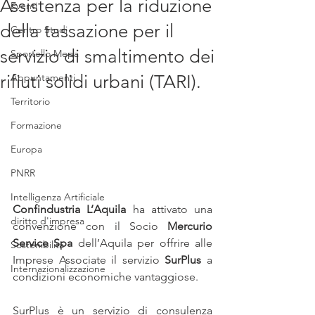
Assistenza per la riduzione
Eventi
della tassazione per il
Centro Studi
servizio di smaltimento dei
Sportello Mepa
rifiuti solidi urbani (TARI).
Appuntamenti
Territorio
Formazione
Europa
PNRR
Intelligenza Artificiale
Confindustria L’Aquila
 ha attivato una 
diritto d'impresa
convenzione con il Socio 
Mercurio 
Service Spa 
dell’Aquila
per offrire alle 
Sostenibilità
Imprese Associate il servizio 
SurPlus
 a 
Internazionalizzazione
condizioni economiche vantaggiose.
SurPlus è un servizio di consulenza 