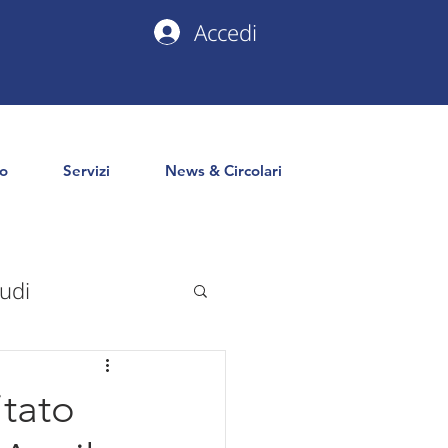
Accedi
io
Servizi
News & Circolari
udi
uropa
PNRR
itato