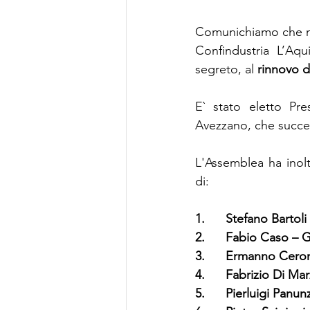
Comunichiamo che nel
Confindustria L’Aqu
segreto, al 
rinnovo d
E` stato eletto Pre
Avezzano, che succe
L'Assemblea ha inolt
di:
1.
Stefano Bartol
2.
Fabio Caso – G
3.
Ermanno Ceron
4.
Fabrizio Di Mar
5.
Pierluigi Panun