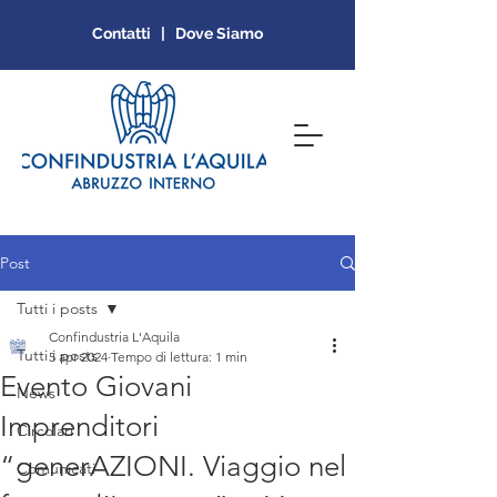
Contatti | Dove Siamo
Post
Tutti i posts
Confindustria L'Aquila
Tutti i posts
5 apr 2024
Tempo di lettura: 1 min
Evento Giovani
News
Imprenditori
Circolari
“generAZIONI. Viaggio nel
Comunicati