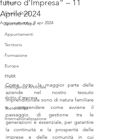
futuro d’Impresa” – 11
Eventi
Aprile 2024
Centro Studi
Aggiornamento:
8 apr 2024
Sportello Mepa
Appuntamenti
Territorio
Formazione
Europa
PNRR
Come noto, la maggior parte delle 
Intelligenza Artificiale
aziende nel nostro tessuto 
diritto d'impresa
imprenditoriale sono di natura familiare 
e comprendere come avviene il 
Sostenibilità
passaggio di gestione tra le 
Internazionalizzazione
generazioni è essenziale, per garantire 
la continuità e la prosperità delle 
imprese e delle comunità in cui 