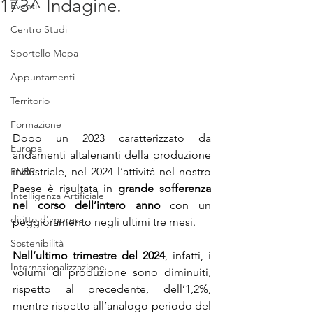
173^ Indagine.
Eventi
Centro Studi
Sportello Mepa
Appuntamenti
Territorio
Formazione
Dopo un 2023 caratterizzato da 
Europa
andamenti altalenanti della produzione 
industriale, nel 2024 l’attività nel nostro 
PNRR
Paese è risultata in 
grande
sofferenza 
Intelligenza Artificiale
nel corso dell’intero anno
 con un 
diritto d'impresa
peggioramento negli ultimi tre mesi.
Sostenibilità
Nell’ultimo trimestre del 2024
, infatti, i 
Internazionalizzazione
volumi di produzione sono diminuiti, 
rispetto al precedente, dell’1,2%, 
mentre rispetto all’analogo periodo del 