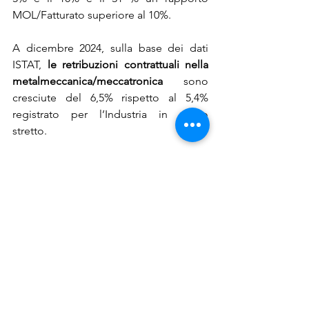
MOL/Fatturato superiore al 10%.
A dicembre 2024, sulla base dei dati 
ISTAT, 
le retribuzioni contrattuali nella 
metalmeccanica/meccatronica
 sono 
cresciute del 6,5% rispetto al 5,4% 
registrato per l’Industria in senso 
stretto.
Relazioni commerciali con la 
GERMANIA: export 2024
L’avvio della 
crisi energetica
, sul finire 
del 2021, impatta fortemente sull’attività 
manifatturiera nell’area dell’euro che 
hanno favorito una riduzione della 
produzione su livelli inferiori al periodo 
pre pandemico.