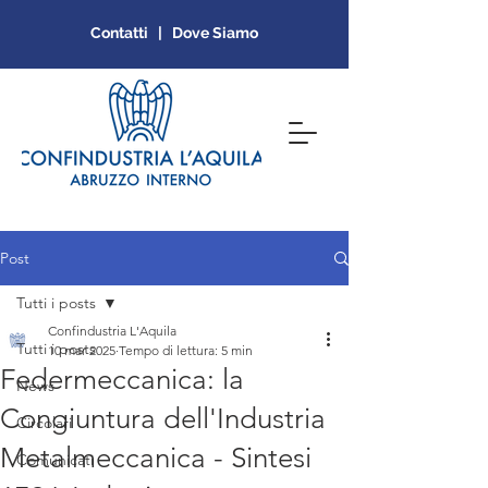
Contatti | Dove Siamo
Post
Tutti i posts
Confindustria L'Aquila
Tutti i posts
10 mar 2025
Tempo di lettura: 5 min
Federmeccanica: la
News
Congiuntura dell'Industria
Circolari
Metalmeccanica - Sintesi
Comunicati