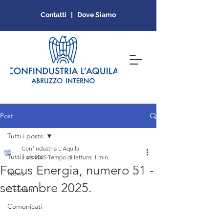
Contatti | Dove Siamo
Post
Tutti i posts
Confindustria L'Aquila
Tutti i posts
2 ott 2025
Tempo di lettura: 1 min
Focus Energia, numero 51 -
News
settembre 2025.
Circolari
Comunicati