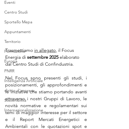
Eventi
Centro Studi
Sportello Mepa
Appuntamenti
Territorio
Trasmettiamo 
in allegato
, il Focus 
Formazione
Energia di 
settembre 2025 
elaborato 
Europa
dal Centro Studi di Confindustria.
PNRR
Nel Focus sono presenti gli studi, i 
Intelligenza Artificiale
posizionamenti, gli approfondimenti e 
diritto d'impresa
le iniziative che stiamo portando avanti 
attraverso i nostri Gruppi di Lavoro, le 
Sostenibilità
novità normative e regolamentari sui 
Internazionalizzazione
temi di maggior interesse per il settore 
e il Report Mercati Energetici e 
Ambientali con le quotazioni spot e 